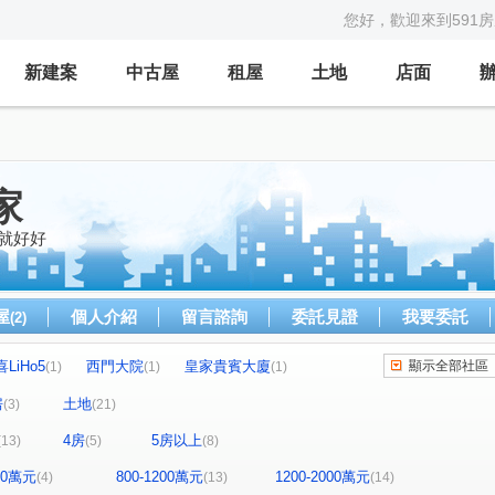
您好，歡迎來到591
新建案
中古屋
租屋
土地
店面
家
就好好
屋
個人介紹
留言諮詢
委託見證
我要委託
(2)
LiHo5
西門大院
皇家貴賓大廈
顯示全部社區
(1)
(1)
(1)
佳順·寓安
郡騰吾與森
藏美六本木
(1)
(1)
(1)
房
土地
(3)
(21)
世界成功大廈
遠雄安南町
晉德華廈
(1)
(1)
(1)
4房
5房以上
(13)
(5)
(8)
仁和新世界
太子新文化
二空新城AB區
(1)
(1)
(1)
北路
民安路二段
上茄苳
中正路三段
(1)
(2)
(1)
(1)
800萬元
800-1200萬元
1200-2000萬元
(4)
(13)
(14)