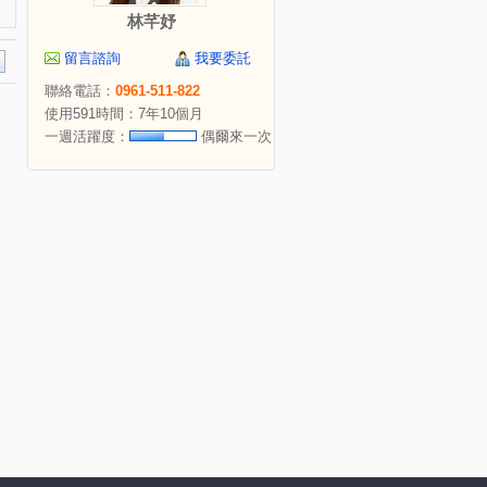
林芊妤
留言諮詢
我要委託
聯絡電話：
0961-511-822
使用591時間：7年10個月
一週活躍度：
偶爾來一次