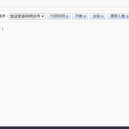
口
鹽信街
媽祖廟段
西門路四段
(1)
(1)
(1)
(1)
甲段
民權二路
龍國街
開山路
(1)
(1)
(1)
(1)
街一段
台江大道一段
中華東路三段
(1)
(1)
(1)
刊登時間
坪數
金額
瀏覽人數
排序：
東路
清潭路
中正南路一段
(1)
(2)
(1)
唷！
安通路五段
永福街
龍安街
五華街
(1)
(1)
(1)
(1)
丁路
(1)