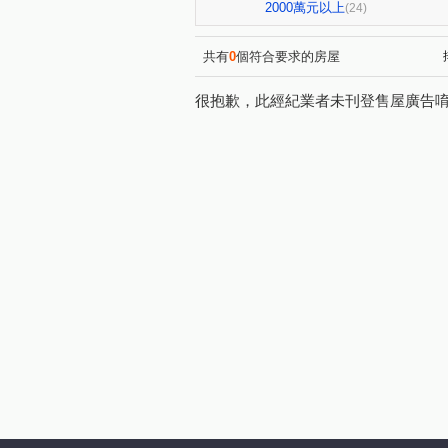
健康三街
光復路
港
(1)
(1)
2000萬元以上
(24)
檨林
臨安路二段
五
(1)
(1)
正興街
康樂街
富農
(1)
(1)
共有
0
個符合要求的房屋
義吉街
仁和路
中山
(1)
(2)
很抱歉，此經紀業者未刊登售屋廣告
北門路二段
東豐路
(1)
(1)
文化一街
和愛街
南
(1)
(1)