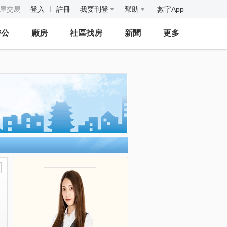
房屋交易
登入
註冊
我要刊登
幫助
數字App
辦公
廠房
社區找房
新聞
更多