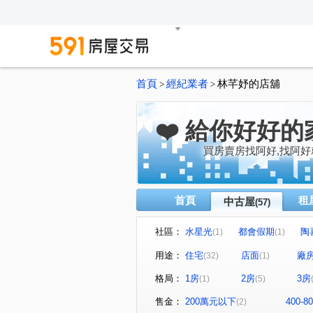
首頁
經紀業者
林芊妤的店舖
>
>
❤️ 給你好好的
買房賣房找阿好,找阿好
首頁
租
中古屋
(57)
社區：
水星光
都會假期
陶喜
(1)
(1)
日東昇詠美
品陽大苑
(1)
(1)
用途：
住宅
店面
廠
(32)
(1)
圃東御
大道新城第十區
(2)
(1)
格局：
1房
2房
3房
(1)
(5)
龍傳人大樓
鴻華喜悅
(1)
(1)
西庄
竹圍北街
國平
(1)
(1)
售金：
200萬元以下
400-
(2)