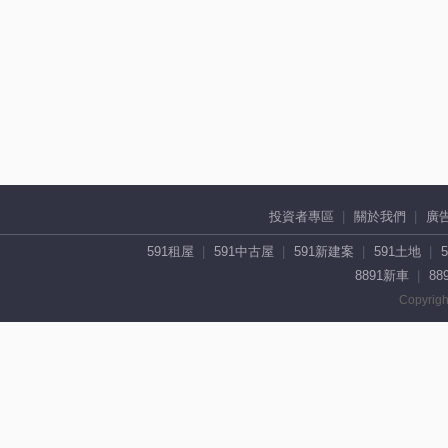
投資者專區
關於我們
廣
591租屋
591中古屋
591新建案
591土地
8891新車
88
Copyrigh