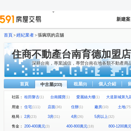
新建案
首頁
經紀業者
張琬琪的店舖
>
>
住商不動產台南育德加盟店
深耕台南，專業誠信，專營台南在地各類不動產商
首頁
租屋
個人介紹
中古屋
(0)
(233)
社區：
桂田磐古
台南國寶
愛麗絲大樓
大道新城第九
(1)
(1)
(1)
林森之愛
田園府城
景禾雅3
府城新象
九
(1)
(1)
(1)
(1)
用途：
住宅
店面
住辦
廠房
土地
(111)
(36)
(1)
(10)
(75
睦里白
白金漢宮
漢中揚YES遠東
台南大郡
(1)
(1)
(1)
(1)
格局：
2房
3房
4房
5房以上
(23)
(31)
(26)
(32)
大時代
台南長億城
君臨大地
永康陽光新加坡
(1)
(2)
(1)
(
淳真年代
市心金鑽
安慶時尚
萬福金庭No2
(1)
(1)
(1)
(1)
售金：
200-400萬元
400-800萬元
800-1200萬
(3)
(18)