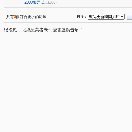
樂沐學東2
台南第一
陶淵明的家
璞日
安
(1)
(1)
(1)
(1)
2000萬元以上
(106)
達麗世界仁
太子WINW會館A區
摩登世紀Ⅱ
和
(1)
(1)
(1)
國揚翡翠森林
王尊忠孝街227巷2號華廈
美地莊園
(1)
(1)
(1)
共有
0
個符合要求的房屋
排序：
老大房
春福年年
東田城JIA
仰哲
里商隱
(1)
(1)
(1)
(1)
很抱歉，此經紀業者未刊登售屋廣告唷！
昕視界
太子生活公園
龍的天下
宗大青田
(1)
(1)
(1)
(1)
鄉城大鎮大樓
聯上W1 水天青
唐邦大樓公寓大樓
(1)
(1)
(1)
森築
龍鳳大地
東方荷蘭
諾貝爾
統穩返
(1)
(1)
(1)
(1)
鄉景虹品
鄉景馨品
宏發大廈
日東昇晶美
(1)
(1)
(1)
(1)
太子西雅圖
佳晟家賀
國華街三段
公學路二段
(1)
(1)
(1)
(
金華段
媽祖廟段
東勢寮
友愛街
城安三
(1)
(1)
(1)
(1)
開安三街
民權路
國安段
正北一路
西門
(1)
(1)
(2)
(1)
大同路二段
自由路二段
德祥街
和平街
(1)
(1)
(1)
(1)
中華西路一段
喜樹路
長榮路五段
中華北路二
(1)
(1)
(1)
西門路四段
成功路
北成路
建平五街
安
(1)
(2)
(3)
(1)
安中路一段
安中路四段
林森路一段
長和路四
(3)
(1)
(1)
安寧街
建平八街
樂活十街
總安街一段
(1)
(1)
(1)
(1)
安和路一段
大橋一街
龍埔街
中山北路
(1)
(2)
(2)
(2)
勝利街
中成路
新民街
北安路一段
大廟
(1)
(1)
(2)
(2)
文賢二街
永華三街
中華一路
國光一街
(1)
(1)
(1)
(2)