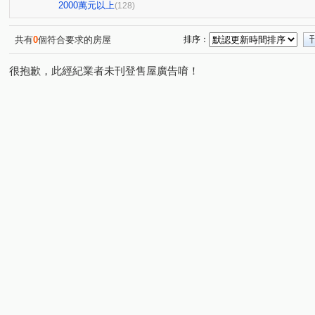
景禾雅3
府城新象
九份子樂活居2
睦里白
(1)
(1)
(1)
(1)
2000萬元以上
(128)
漢中揚YES遠東
台南大郡
達觀41
大時代
(1)
(1)
(1)
(1)
君臨大地
永康陽光新加坡
佳鋐郡
淳真年代
(1)
(1)
(3)
(1)
共有
0
個符合要求的房屋
排序：
安慶時尚
萬福金庭No2
大器三期
樂沐學東2
(1)
(1)
(2)
(1)
很抱歉，此經紀業者未刊登售屋廣告唷！
陶淵明的家
安建築3
水悦灣
達麗世界仁
(1)
(1)
(1)
(1)
摩登世紀Ⅱ
和順國宅B
水舞紀
國揚翡翠森林
(1)
(1)
(1)
(1)
王尊忠孝街227巷2號華廈
美地莊園
榮邦臻美
(1)
(1)
(1)
東田城JIA
仰哲
里商隱
東門帝國
昕視界
(1)
(1)
(1)
(1)
龍的天下
宗大青田
Dehaus
鄉城大鎮大樓
(1)
(1)
(1)
(1)
唐邦大樓公寓大樓
新悅城凱旋區
森築
龍鳳大
(1)
(1)
(1)
諾貝爾
統穩返鄉
大雍大樓
鄉景虹品
鄉
(1)
(1)
(1)
(1)
日東昇晶美
遠雄綠禾
太子西雅圖
佳晟家賀
(1)
(1)
(1)
(1)
公學路二段
東和段
金華段
媽祖廟段
東
(1)
(1)
(1)
(1)
臨安路一段
文賢路
觀亭街
仁和路
崇善
(2)
(2)
(1)
(1)
中華東路一段
中華東路二段
三官路
金華路二
(1)
(1)
(1)
金華路一段
北園街
和緯路二段
中華北路二段
(1)
(1)
(2)
(
開元路
勝利路
文賢二街
龍埔街
長榮路
(1)
(1)
(2)
(3)
平豐路
宜居路
安和路一段
安通路五段
(2)
(1)
(2)
(1)
海尾路
長和路四段
海佃路二段
公學路六段
(1)
(2)
(1)
(3)