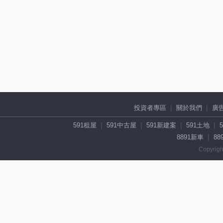
投資者專區
關於我們
廣
591租屋
591中古屋
591新建案
591土地
8891新車
88
Copyrigh