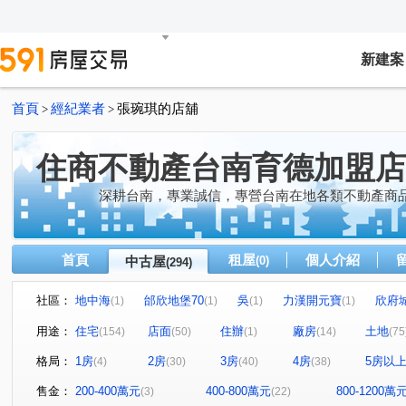
新建案
首頁
經紀業者
張琬琪的店舖
>
>
住商不動產台南育德加盟店
深耕台南，專業誠信，專營台南在地各類不動產商
首頁
租屋
個人介紹
中古屋
(0)
(294)
社區：
地中海
邰欣地堡70
吳
力漢開元寶
欣府
(1)
(1)
(1)
(1)
太子萬通世界五期
太子文元會館
開元大廈
原砌
(1)
(1)
(1)
用途：
住宅
店面
住辦
廠房
土地
(154)
(50)
(1)
(14)
(75
遠雄安南町
南科卓越城
璞日
三富樂樂
(1)
(1)
(2)
(1)
格局：
1房
2房
3房
4房
5房以
(4)
(30)
(40)
(38)
蓮莊大樓
拾得3
金艷富邸7
春福開緒
桂
(1)
(1)
(1)
(1)
愛麗絲大樓
大道新城第九區
合恆.紳鄰
林森之
(1)
(1)
(1)
售金：
200-400萬元
400-800萬元
800-1200萬
(3)
(22)