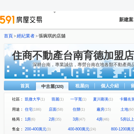
新建案
首頁
經紀業者
張琬琪的店舖
>
>
住商不動產台南育德加盟店
深耕台南，專業誠信，專營台南在地各類不動產商
首頁
租屋
個人介紹
中古屋
(0)
(320)
社區：
凱撒大亨
翡麗
一字寬
夏川鄰美
卡爾名
(1)
(1)
(1)
(1)
朝代王國
台南第一
山豐海富E+
安南心曦居
(1)
(1)
(1)
(1)
用途：
住宅
店面
住辦
廠房
土地
(186)
(58)
(1)
(15)
(60
青石居3
力漢王朝2期
天開龍城
聯上康橋
(1)
(1)
(1)
(1)
格局：
1房
2房
3房
4房
5房以
(6)
(35)
(47)
(46)
大園環吉利大廈
摩登大廈
太子Win2
南科之心
(1)
(1)
(1)
七美仙境
善化市心金鑽
新市承安永平
邰欣地堡
(1)
(1)
(1)
售金：
200-400萬元
400-800萬元
800-1200萬
(3)
(24)