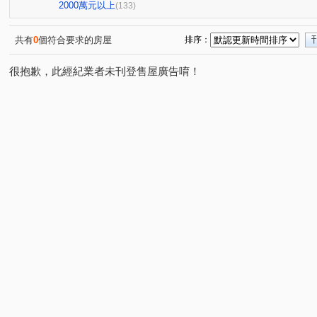
邰欣地堡70
吳
力漢開元寶
欣府城-進士樓
(1)
(1)
(1)
(2)
2000萬元以上
(133)
太子文元會館
開元大廈
原砌15
璞日
遠
(1)
(1)
(1)
(1)
南科卓越城
璞日
三富樂樂
藏美六本木
(1)
(2)
(1)
(1)
共有
0
個符合要求的房屋
排序：
金艷富邸7
春福開緒
桂田磐古
台南國寶
(1)
(1)
(1)
(1)
很抱歉，此經紀業者未刊登售屋廣告唷！
愛麗絲大樓
大道新城第九區
合恆.紳鄰
林森之
(1)
(1)
(1)
景禾雅3
府城新象
九份子樂活居2
睦里白
(1)
(1)
(1)
(1)
漢中揚YES遠東
台南大郡
達觀41
大時代
(1)
(1)
(1)
(1)
君臨大地
永康陽光新加坡
佳鋐郡
淳真年代
(1)
(1)
(2)
(1)
安慶時尚
萬福金庭No2
大器三期
樂沐學東2
(1)
(1)
(2)
(1)
陶淵明的家
安建築3
水悦灣
達麗世界仁
(1)
(1)
(1)
(1)
摩登世紀Ⅱ
和順國宅B
水舞紀
國揚翡翠森林
(1)
(1)
(1)
(1)
王尊忠孝街227巷2號華廈
美地莊園
榮邦臻美
(1)
(1)
(1)
東田城JIA
里商隱
東門帝國
昕視界
太子
(1)
(1)
(1)
(1)
龍的天下
宗大青田
Dehaus
鄉城大鎮大樓
(1)
(1)
(1)
(1)
國華街三段
公學路二段
東和段
金華段
(1)
(1)
(1)
(1)
湖美一街
臨安路一段
民權路三段
六合路
(1)
(4)
(1)
(3)
大同路二段
裕豐街
裕農路
北園街
同安
(2)
(1)
(1)
(2)
中華西路一段
公園路
北成路
永續路
永
(2)
(1)
(4)
(2)
安北路
建平八街
平通路
建平九街
安平
(1)
(2)
(1)
(1)