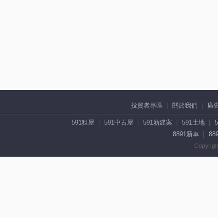
投資者專區
關於我們
廣
591租屋
591中古屋
591新建案
591土地
8891新車
88
Copyrigh