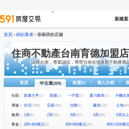
新建案
首頁
經紀業者
張琬琪的店舖
>
>
住商不動產台南育德加盟店
深耕台南，專業誠信，專營台南在地各類不動產商
首頁
租屋
個人介紹
中古屋
(0)
(320)
社區：
凱撒大亨
翡麗
一字寬
夏川鄰美
卡爾名
(1)
(1)
(1)
(1)
朝代王國
台南第一
山豐海富E+
安南心曦居
(1)
(1)
(1)
(1)
用途：
住宅
店面
住辦
廠房
土地
(186)
(58)
(1)
(15)
(60
青石居3
力漢王朝2期
天開龍城
聯上康橋
(1)
(1)
(1)
(1)
格局：
1房
2房
3房
4房
5房以
(6)
(35)
(47)
(46)
大園環吉利大廈
摩登大廈
太子Win2
南科之心
(1)
(1)
(1)
七美仙境
善化市心金鑽
新市承安永平
邰欣地堡
(1)
(1)
(1)
售金：
200-400萬元
400-800萬元
800-1200萬
(3)
(24)