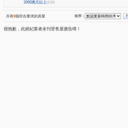
邰欣地堡70
吳
力漢開元寶
欣府城-進士樓
(1)
(1)
(1)
(2)
2000萬元以上
(133)
太子文元會館
開元大廈
原砌15
璞日
遠
(1)
(1)
(1)
(1)
南科卓越城
璞日
三富樂樂
藏美六本木
(1)
(2)
(1)
(1)
共有
0
個符合要求的房屋
排序：
金艷富邸7
春福開緒
桂田磐古
台南國寶
(1)
(1)
(1)
(1)
很抱歉，此經紀業者未刊登售屋廣告唷！
愛麗絲大樓
大道新城第九區
合恆.紳鄰
林森之
(1)
(1)
(1)
景禾雅3
府城新象
九份子樂活居2
睦里白
(1)
(1)
(1)
(1)
漢中揚YES遠東
台南大郡
達觀41
大時代
(1)
(1)
(1)
(1)
君臨大地
永康陽光新加坡
佳鋐郡
淳真年代
(1)
(1)
(2)
(1)
安慶時尚
萬福金庭No2
大器三期
樂沐學東2
(1)
(1)
(2)
(1)
陶淵明的家
安建築3
水悦灣
達麗世界仁
(1)
(1)
(1)
(1)
摩登世紀Ⅱ
和順國宅B
水舞紀
國揚翡翠森林
(1)
(1)
(1)
(1)
王尊忠孝街227巷2號華廈
美地莊園
榮邦臻美
(1)
(1)
(1)
東田城JIA
里商隱
東門帝國
昕視界
太子
(1)
(1)
(1)
(1)
龍的天下
宗大青田
Dehaus
鄉城大鎮大樓
(1)
(1)
(1)
(1)
國華街三段
公學路二段
東和段
金華段
(1)
(1)
(1)
(1)
湖美一街
臨安路一段
民權路三段
六合路
(1)
(4)
(1)
(3)
大同路二段
裕豐街
裕農路
北園街
同安
(2)
(1)
(1)
(2)
中華西路一段
公園路
北成路
永續路
永
(2)
(1)
(4)
(2)
安北路
建平八街
平通路
建平九街
安平
(1)
(2)
(1)
(1)