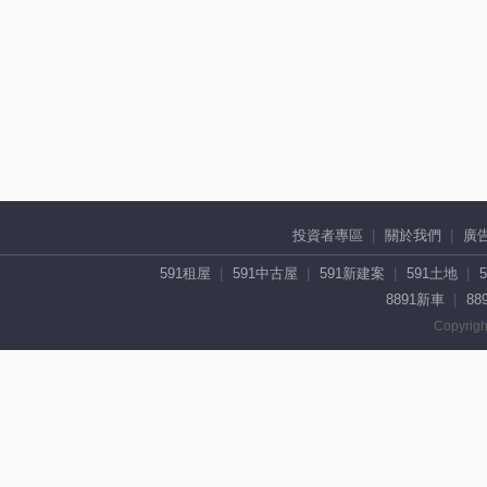
投資者專區
關於我們
廣
591租屋
591中古屋
591新建案
591土地
8891新車
88
Copyrigh