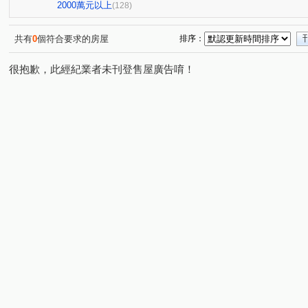
景禾雅3
府城新象
九份子樂活居2
睦里白
(1)
(1)
(1)
(1)
2000萬元以上
(128)
漢中揚YES遠東
台南大郡
達觀41
大時代
(1)
(1)
(1)
(1)
君臨大地
永康陽光新加坡
佳鋐郡
淳真年代
(1)
(1)
(3)
(1)
共有
0
個符合要求的房屋
排序：
安慶時尚
萬福金庭No2
大器三期
樂沐學東2
(1)
(1)
(2)
(1)
很抱歉，此經紀業者未刊登售屋廣告唷！
陶淵明的家
安建築3
水悦灣
達麗世界仁
(1)
(1)
(1)
(1)
摩登世紀Ⅱ
和順國宅B
水舞紀
國揚翡翠森林
(1)
(1)
(1)
(1)
王尊忠孝街227巷2號華廈
美地莊園
榮邦臻美
(1)
(1)
(1)
東田城JIA
仰哲
里商隱
東門帝國
昕視界
(1)
(1)
(1)
(1)
龍的天下
宗大青田
Dehaus
鄉城大鎮大樓
(1)
(1)
(1)
(1)
唐邦大樓公寓大樓
新悅城凱旋區
森築
龍鳳大
(1)
(1)
(1)
諾貝爾
統穩返鄉
大雍大樓
鄉景虹品
鄉
(1)
(1)
(1)
(1)
日東昇晶美
遠雄綠禾
太子西雅圖
佳晟家賀
(1)
(1)
(1)
(1)
公學路二段
東和段
金華段
媽祖廟段
東
(1)
(1)
(1)
(1)
臨安路一段
文賢路
觀亭街
仁和路
崇善
(2)
(2)
(1)
(1)
中華東路一段
中華東路二段
三官路
金華路二
(1)
(1)
(1)
金華路一段
北園街
和緯路二段
中華北路二段
(1)
(1)
(2)
(
開元路
勝利路
文賢二街
龍埔街
長榮路
(1)
(1)
(2)
(3)
平豐路
宜居路
安和路一段
安通路五段
(2)
(1)
(2)
(1)
海尾路
長和路四段
海佃路二段
公學路六段
(1)
(2)
(1)
(3)