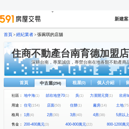
新建案
首頁
經紀業者
張琬琪的店舖
>
>
住商不動產台南育德加盟店
深耕台南，專業誠信，專營台南在地各類不動產商
首頁
租屋
個人介紹
中古屋
(0)
(294)
社區：
地中海
邰欣地堡70
吳
力漢開元寶
欣府
(1)
(1)
(1)
(1)
太子萬通世界五期
太子文元會館
開元大廈
原砌
(1)
(1)
(1)
用途：
住宅
店面
住辦
廠房
土地
(154)
(50)
(1)
(14)
(75
遠雄安南町
南科卓越城
璞日
三富樂樂
(1)
(1)
(2)
(1)
格局：
1房
2房
3房
4房
5房以
(4)
(30)
(40)
(38)
蓮莊大樓
拾得3
金艷富邸7
春福開緒
桂
(1)
(1)
(1)
(1)
愛麗絲大樓
大道新城第九區
合恆.紳鄰
林森之
(1)
(1)
(1)
售金：
200-400萬元
400-800萬元
800-1200萬
(3)
(22)