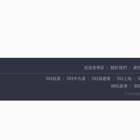
投資者專區
關於我們
廣
591租屋
591中古屋
591新建案
591土地
8891新車
88
Copyrigh