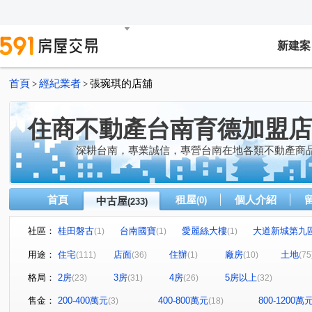
新建案
首頁
經紀業者
張琬琪的店舖
>
>
住商不動產台南育德加盟店
深耕台南，專業誠信，專營台南在地各類不動產商
首頁
租屋
個人介紹
中古屋
(0)
(233)
社區：
桂田磐古
台南國寶
愛麗絲大樓
大道新城第九
(1)
(1)
(1)
林森之愛
田園府城
景禾雅3
府城新象
九
(1)
(1)
(1)
(1)
用途：
住宅
店面
住辦
廠房
土地
(111)
(36)
(1)
(10)
(75
睦里白
白金漢宮
漢中揚YES遠東
台南大郡
(1)
(1)
(1)
(1)
格局：
2房
3房
4房
5房以上
(23)
(31)
(26)
(32)
大時代
台南長億城
君臨大地
永康陽光新加坡
(1)
(2)
(1)
(
淳真年代
市心金鑽
安慶時尚
萬福金庭No2
(1)
(1)
(1)
(1)
售金：
200-400萬元
400-800萬元
800-1200萬
(3)
(18)