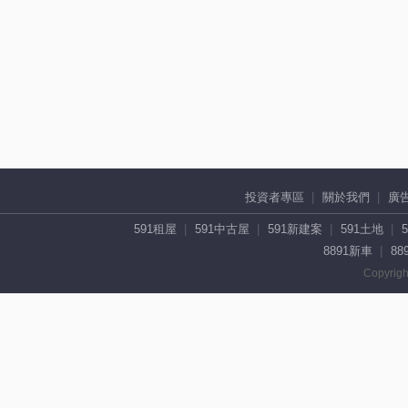
投資者專區
關於我們
廣
591租屋
591中古屋
591新建案
591土地
8891新車
88
Copyrigh