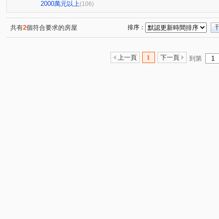
樂沐學東2
台南第一
陶淵明的家
璞日
安
(1)
(1)
(1)
(1)
2000萬元以上
(106)
達麗世界仁
太子WINW會館A區
摩登世紀Ⅱ
和
(1)
(1)
(1)
國揚翡翠森林
王尊忠孝街227巷2號華廈
美地莊園
(1)
(1)
(1)
共有
2
個符合要求的房屋
排序：
老大房
春福年年
東田城JIA
仰哲
里商隱
(1)
(1)
(1)
(1)
昕視界
太子生活公園
龍的天下
宗大青田
(1)
(1)
(1)
(1)
上一頁
1
下一頁
到第
鄉城大鎮大樓
聯上W1 水天青
唐邦大樓公寓大樓
(1)
(1)
(1)
森築
龍鳳大地
東方荷蘭
諾貝爾
統穩返
(1)
(1)
(1)
(1)
鄉景虹品
鄉景馨品
宏發大廈
日東昇晶美
(1)
(1)
(1)
(1)
太子西雅圖
佳晟家賀
國華街三段
公學路二段
(1)
(1)
(1)
(
金華段
媽祖廟段
東勢寮
友愛街
城安三
(1)
(1)
(1)
(1)
開安三街
民權路
國安段
正北一路
西門
(1)
(1)
(2)
(1)
大同路二段
自由路二段
德祥街
和平街
(1)
(1)
(1)
(1)
中華西路一段
喜樹路
長榮路五段
中華北路二
(1)
(1)
(1)
西門路四段
成功路
北成路
建平五街
安
(1)
(2)
(3)
(1)
安中路一段
安中路四段
林森路一段
長和路四
(3)
(1)
(1)
安寧街
建平八街
樂活十街
總安街一段
(1)
(1)
(1)
(1)
安和路一段
大橋一街
(2)
龍埔街
中山北路
(1)
(2)
(2)
勝利街
中成路
新民街
北安路一段
大廟
(1)
(1)
(2)
(2)
文賢二街
永華三街
中華一路
國光一街
(1)
(1)
(1)
(2)