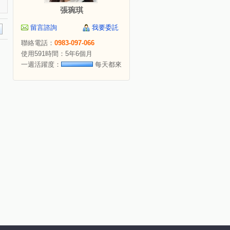
張琬琪
留言諮詢
我要委託
聯絡電話：
0983-097-066
使用591時間：5年6個月
一週活躍度：
每天都來