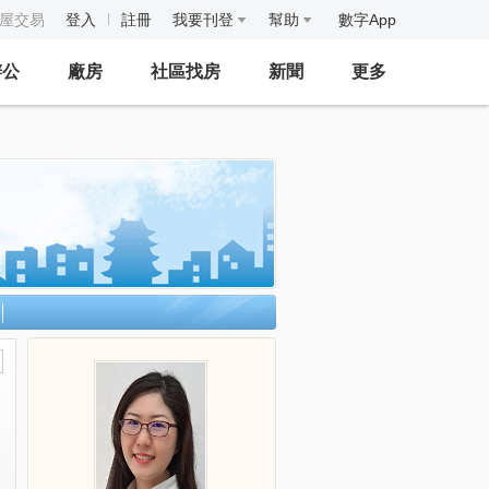
房屋交易
登入
註冊
我要刊登
幫助
數字App
辦公
廠房
社區找房
新聞
更多