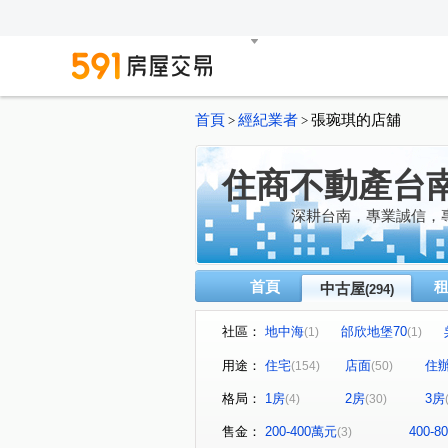
首頁
經紀業者
張琬琪的店舖
>
>
住商不動產台
深耕台南，專業誠信，
首頁
中古屋
(294)
社區：
地中海
邰欣地堡70
(1)
(1)
太子萬通世界五期
太子文
(1)
用途：
住宅
店面
住
(154)
(50)
遠雄安南町
南科卓越城
(1)
(1)
格局：
1房
2房
3房
(4)
(30)
蓮莊大樓
拾得3
金艷
(1)
(1)
愛麗絲大樓
大道新城第九
(1)
售金：
200-400萬元
400-
(3)