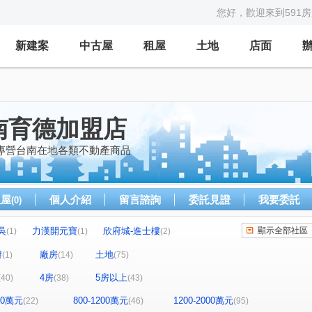
您好，歡迎來到591
新建案
中古屋
租屋
土地
店面
南育德加盟店
專營台南在地各類不動產商品
租屋
個人介紹
留言諮詢
委託見證
我要委託
(0)
吳
力漢開元寶
欣府城-進士樓
顯示全部社區
(1)
(1)
(2)
元會館
開元大廈
原砌15
璞日
(1)
(1)
(1)
(1)
辦
廠房
土地
(1)
(14)
(75)
璞日
三富樂樂
藏美六本木
(2)
(1)
(1)
4房
5房以上
(40)
(38)
(43)
富邸7
春福開緒
桂田磐古
台南國寶
(1)
(1)
(1)
(1)
區
合恆.紳鄰
林森之愛
田園府城
(1)
(1)
(1)
(1)
800萬元
800-1200萬元
1200-2000萬元
(22)
(46)
(95)