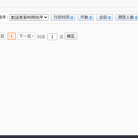
九份子樂活居2
睦里白
白金漢宮
(1)
(1)
(1)
達觀41
大時代
台南長億城
(1)
(1)
(1)
(2)
佳鋐郡
淳真年代
市心金鑽
(1)
(3)
(1)
(1)
刊登時間
坪數
金額
瀏覽人數
排序：
大器三期
樂沐學東2
台南第一
(2)
(1)
(1)
水悦灣
達麗世界仁
太子WINW會館A區
(1)
(1)
(1)
一頁
1
下一頁
到第
頁
水舞紀
國揚翡翠森林
(1)
(1)
美地莊園
榮邦臻美
老大房
春福年年
(1)
(1)
(1)
(1)
商隱
東門帝國
昕視界
太子生活公園
(1)
(1)
(1)
(1)
Dehaus
鄉城大鎮大樓
聯上W1 水天青
(1)
(1)
(1)
凱旋區
森築
龍鳳大地
東方荷蘭
(1)
(1)
(1)
(1)
雍大樓
鄉景虹品
鄉景馨品
宏發大廈
(1)
(1)
(1)
(1)
太子西雅圖
佳晟家賀
國華街三段
(1)
(1)
(1)
金華段
媽祖廟段
東勢寮
育平路
(1)
(1)
(1)
(1)
觀亭街
仁和路
崇善路
崇信街
(1)
(1)
(1)
(1)
段
三官路
金華路二段
中華南路一段
(1)
(1)
(2)
(1)
和緯路二段
中華北路二段
北成路
(2)
(2)
(4)
二街
龍埔街
長榮路五段
力行二街
(2)
(3)
(2)
(1)
路一段
安通路五段
安和路四段
(2)
(1)
(2)
海佃路二段
公學路六段
安中路一段
(1)
(3)
(4)