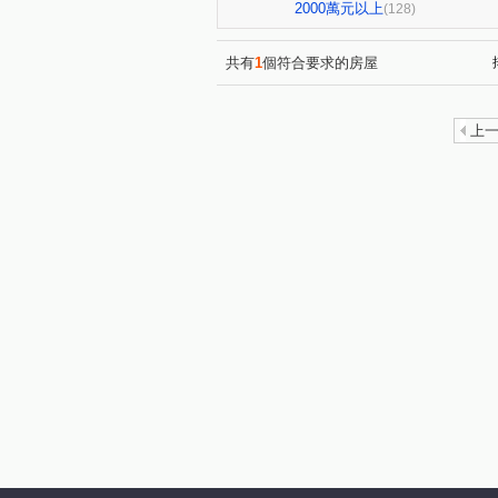
景禾雅3
府城新象
(1)
(1)
2000萬元以上
(128)
漢中揚YES遠東
台南大郡
(1)
君臨大地
永康陽光新加坡
(1)
共有
1
個符合要求的房屋
安慶時尚
萬福金庭No2
(1)
(1)
陶淵明的家
安建築3
(1)
(1)
上
摩登世紀Ⅱ
和順國宅B
(1)
(1)
王尊忠孝街227巷2號華廈
(1)
東田城JIA
仰哲
里
(1)
(1)
龍的天下
宗大青田
(1)
(1)
唐邦大樓公寓大樓
新悅城
(1)
諾貝爾
統穩返鄉
大
(1)
(1)
日東昇晶美
遠雄綠禾
(1)
(1)
公學路二段
東和段
(1)
(1)
臨安路一段
文賢路
(2)
(2)
中華東路一段
中華東路二
(1)
金華路一段
北園街
(1)
(1)
開元路
勝利路
文賢
(1)
(1)
平豐路
宜居路
安和
(2)
(1)
海尾路
長和路四段
(1)
(2)