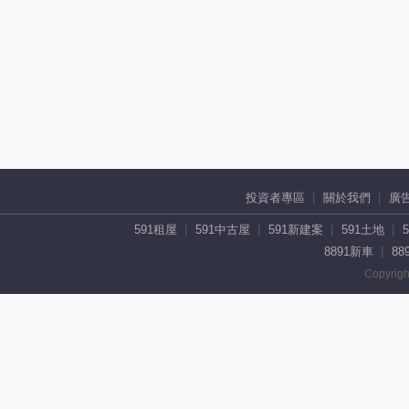
投資者專區
關於我們
廣
591租屋
591中古屋
591新建案
591土地
8891新車
88
Copyrigh