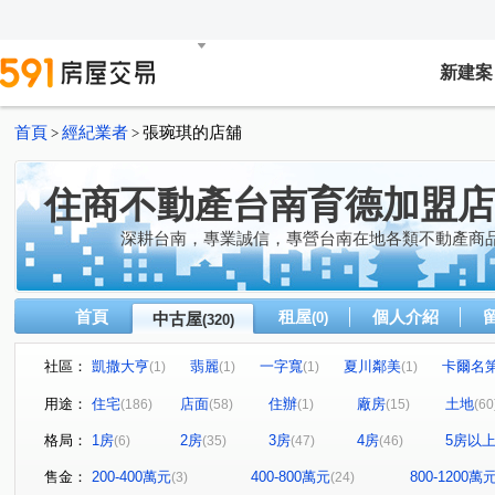
新建案
首頁
經紀業者
張琬琪的店舖
>
>
住商不動產台南育德加盟店
深耕台南，專業誠信，專營台南在地各類不動產商
首頁
租屋
個人介紹
中古屋
(0)
(320)
社區：
凱撒大亨
翡麗
一字寬
夏川鄰美
卡爾名
(1)
(1)
(1)
(1)
朝代王國
台南第一
山豐海富E+
安南心曦居
(1)
(1)
(1)
(1)
用途：
住宅
店面
住辦
廠房
土地
(186)
(58)
(1)
(15)
(60
青石居3
力漢王朝2期
天開龍城
聯上康橋
(1)
(1)
(1)
(1)
格局：
1房
2房
3房
4房
5房以
(6)
(35)
(47)
(46)
大園環吉利大廈
摩登大廈
太子Win2
南科之心
(1)
(1)
(1)
七美仙境
善化市心金鑽
新市承安永平
邰欣地堡
(1)
(1)
(1)
售金：
200-400萬元
400-800萬元
800-1200萬
(3)
(24)