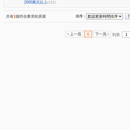
邰欣地堡70
吳
力漢開元寶
欣府城-進士樓
(1)
(1)
(1)
(2)
2000萬元以上
(132)
太子文元會館
開元大廈
原砌15
璞日
遠
(1)
(1)
(1)
(1)
南科卓越城
璞日
三富樂樂
藏美六本木
(1)
(2)
(1)
(1)
共有
1
個符合要求的房屋
排序：
金艷富邸7
春福開緒
桂田磐古
台南國寶
(1)
(1)
(1)
(1)
愛麗絲大樓
大道新城第九區
合恆.紳鄰
林森之
(1)
(1)
(1)
上一頁
1
下一頁
到第
景禾雅3
府城新象
九份子樂活居2
睦里白
(1)
(1)
(1)
(1)
漢中揚YES遠東
台南大郡
達觀41
大時代
(1)
(1)
(1)
(1)
君臨大地
永康陽光新加坡
佳鋐郡
淳真年代
(1)
(1)
(2)
(1)
安慶時尚
萬福金庭No2
大器三期
樂沐學東2
(1)
(1)
(2)
(1)
陶淵明的家
安建築3
水悦灣
達麗世界仁
(1)
(1)
(1)
(1)
摩登世紀Ⅱ
和順國宅B
水舞紀
國揚翡翠森林
(1)
(1)
(1)
(1)
王尊忠孝街227巷2號華廈
美地莊園
榮邦臻美
(1)
(1)
(1)
東田城JIA
里商隱
東門帝國
昕視界
太子
(1)
(1)
(1)
(1)
龍的天下
宗大青田
Dehaus
鄉城大鎮大樓
(1)
(1)
(1)
(1)
國華街三段
公學路二段
東和段
金華段
(1)
(1)
(1)
(1)
湖美一街
臨安路一段
民權路三段
六合路
(1)
(4)
(1)
(3)
大同路二段
裕豐街
裕農路
北園街
同安
(2)
(1)
(1)
(2)
中華西路一段
公園路
北成路
永續路
永
(2)
(1)
(4)
(2)
安北路
建平八街
平通路
建平九街
安平
(1)
(2)
(1)
(1)