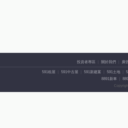
投資者專區
關於我們
廣
591租屋
591中古屋
591新建案
591土地
8891新車
88
Copyrigh