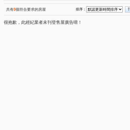
東明街
莊園街
新洲路
樹新路
裕民路
(1)
(1)
(1)
(1)
(1)
共有
0
個符合要求的房屋
排序：
很抱歉，此經紀業者未刊登售屋廣告唷！