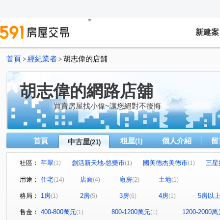
新建案
首頁
經紀業者
胡志偉的店舖
>
>
胡志偉的網路店舖
買賣房屋找小偉~讓您絕對不後悔
首頁
租屋
個人介紹
留
中古屋
(1)
(21)
社區：
芊翠
創活新天地-悠樂市
國美德杰美德市
三星
(1)
(1)
(1)
新潤花路
向陽山莊
中華新城(乙)
紐約艾美
(1)
(1)
(1)
(1)
用途：
住宅
店面
廠房
土地
(14)
(4)
(2)
(1)
四季平安
水晶綠苑
世界花園
綠寶石大廈
(1)
(1)
(1)
(1)
格局：
1房
2房
3房
4房
5房以
(1)
(5)
(6)
(1)
忠承路
員福街
青隆街
延吉街
廣權路
(1)
(1)
(1)
(1)
(1)
國慶路
金信街
南天母路
中華路二段
青
(1)
(1)
(1)
(1)
售金：
400-800萬元
800-1200萬元
1200-2000
(1)
(1)