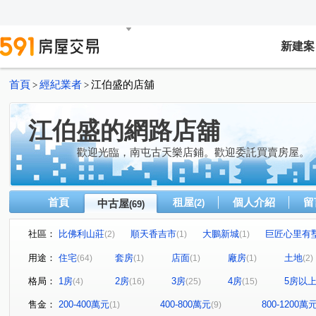
新建案
首頁
經紀業者
江伯盛的店舖
>
>
江伯盛的網路店舖
歡迎光臨，南屯古天樂店鋪。歡迎委託買賣房屋。
首頁
租屋
個人介紹
留
中古屋
(2)
(69)
社區：
比佛利山莊
順天香吉市
大鵬新城
巨匠心里有
(2)
(1)
(1)
豐閱蒲公英
鄉林凱撒
精銳印象天籟
鹿山路
(1)
(1)
(2)
(1)
用途：
住宅
套房
店面
廠房
土地
(64)
(1)
(1)
(1)
(2)
巨匠傳奇
羅馬假期二期
我家100
佳福佳璽
(1)
(1)
(1)
(2)
格局：
1房
2房
3房
4房
5房以
(4)
(16)
(25)
(15)
文心高第
勝美悠活郡
三義路(你合用我努力)
(1)
(1)
(1)
山水文匯
睿鍇馥築
國聚之赫
和築好好窩
(1)
(1)
(1)
(1)
售金：
200-400萬元
400-800萬元
800-1200萬
(1)
(9)