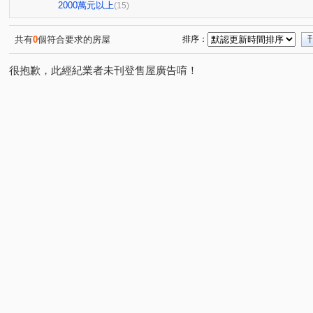
伊甸園
My逢甲
櫻花獨綻
鄉林綠世界
國
(1)
(1)
(1)
(1)
2000萬元以上
(15)
浩瀚豐世紀
梅城儷景
自由路
廣承怡園
(2)
(1)
(1)
(1)
昌平京樺
慈德華廈
三采市政新境
品科博
(1)
(1)
(1)
(1)
共有
0
個符合要求的房屋
排序：
瑞城學府
世紀都心
五權西六街
夢想特區
(1)
(1)
(1)
(1)
很抱歉，此經紀業者未刊登售屋廣告唷！
都市麗廈
新都苑
廣三大時代大廈
中科峇里島
(1)
(1)
(1)
(
瑞景大樓
鉅陞國際 V市政
黎明清境
皇后大道
(1)
(2)
(1)
(
大墩十一街
總太2020
南門路
忠明南路
(1)
(1)
(1)
(3)
逢大路
山腳路五段
永春東七路
大順街
(1)
(1)
(3)
(1)
文心路一段
鹿興路
大英街
中社七街
日
(1)
(1)
(1)
(1)
東興路一段
新興路
三義路
向上路5段
大
(1)
(1)
(2)
(1)
沙田路五段
福順路
八德路
富春路
中山
(1)
(1)
(1)
(1)
三榮路一段
新德街
協興街
臺灣大道三段
(1)
(1)
(1)
(1)
吉峰路
自由路
松和街
昌平路一段
仁福
(1)
(2)
(1)
(1)
中清東路
西屯路一段
黎明路二段
瑞和街
(1)
(1)
(4)
(1)
五權西六街
青海南街
仁化工二路
民生路
(1)
(1)
(1)
(1)
大林路
中山路一段
南屯路二段
五權七街
(1)
(1)
(1)
(1)
大墩十一街
順圳巷
環太東路
南門路
(1)
(1)
(1)
(1)