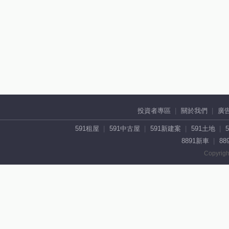
投資者專區
關於我們
廣
591租屋
591中古屋
591新建案
591土地
8891新車
88
Copyrigh