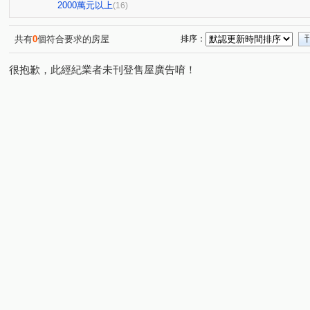
和築好好窩
久樘四季VILLA
伊甸園
My逢甲
(1)
(1)
(1)
(1)
2000萬元以上
(16)
鄉林綠世界
國雄領域
浩瀚豐世紀
梅城儷景
(1)
(1)
(2)
(1)
廣承怡園
三義路(您合用我努力)
昌平京樺
慈
(1)
(1)
(1)
共有
0
個符合要求的房屋
排序：
三采市政新境
品科博
太子西雅圖
瑞城學府
(1)
(1)
(1)
(1)
很抱歉，此經紀業者未刊登售屋廣告唷！
五權西六街
夢想特區
茂美洋(大樓區)
都市麗
(1)
(1)
(1)
廣三大時代大廈
中科峇里島
院轄市大廈
瑞景
(1)
(1)
(1)
鉅陞國際 V市政
黎明清境
皇后大道
由鉅AZ學
(2)
(1)
(1)
大墩十一街
忠明南路
上南坑段
文山六街
(1)
(3)
(1)
(1)
松義街
逢大路
山腳路五段
永春東七路
(1)
(1)
(1)
(3)
鹿山路
文心路一段
鹿興路
大英街
中社
(1)
(1)
(1)
(1)
建國路
東興路一段
新興路
三義路
向上
(1)
(1)
(1)
(2)
沙田路五段
福順路
八德路
富春路
中山
(1)
(1)
(1)
(1)
三榮路一段
新德街
協興街
臺灣大道三段
(1)
(1)
(1)
(1)
吉峰路
自由路
松和街
昌平路一段
仁福
(1)
(2)
(1)
(1)
中清東路
西屯路一段
黎明路二段
瑞和街
(1)
(1)
(4)
(1)
五權西六街
青海南街
仁化工二路
民生路
(1)
(1)
(1)
(1)
大林路
中山路一段
南屯路二段
五權七街
(1)
(1)
(1)
(1)
龍社路
中山路
大墩十一街
順圳巷
(1)
(1)
(1)
(1)