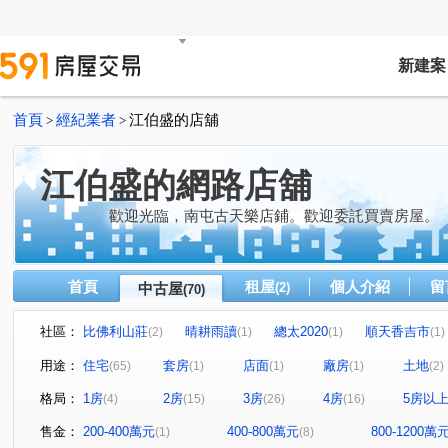
新建案
首頁
經紀業者
江伯盛的店舖
>
>
江伯盛的網路店舖
歡迎光臨，南屯古天樂店鋪。歡迎委託買賣房屋。
首頁
租屋
個人介紹
留
中古屋
(2)
(70)
社區：
比佛利山莊
晴耕雨讀
總太2020
順天香吉市
(2)
(1)
(1)
(1)
巨匠心里有墅
順天ONE33
豐閱蒲公英
鄉林凱
(1)
(2)
(1)
用途：
住宅
套房
店面
廠房
土地
(65)
(1)
(1)
(1)
(2)
鹿山路
文心1號
巨匠傳奇
羅馬假期二期
(1)
(1)
(1)
(1)
格局：
1房
2房
3房
4房
5房以
(4)
(15)
(26)
(16)
佳福佳璽
展旺新天地
文心高第
勝美悠活郡
(2)
(1)
(1)
(1)
三義路(你合用我努力)
茂洋閱美
山水文匯
睿
(1)
(1)
(1)
售金：
200-400萬元
400-800萬元
800-1200萬
(1)
(8)