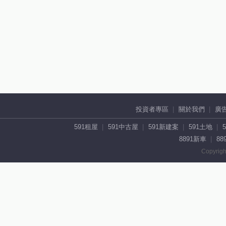
投資者專區
關於我們
廣
591租屋
591中古屋
591新建案
591土地
8891新車
88
Copyrigh