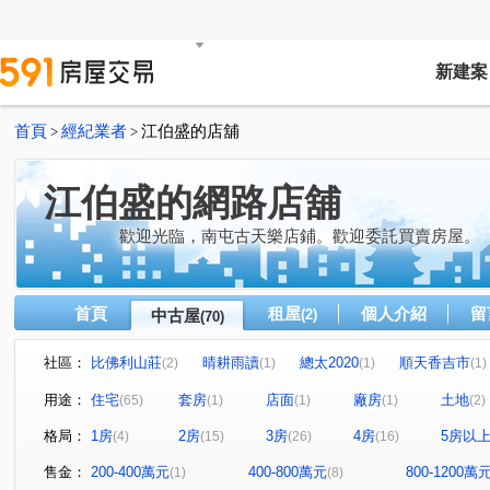
新建案
首頁
經紀業者
江伯盛的店舖
>
>
江伯盛的網路店舖
歡迎光臨，南屯古天樂店鋪。歡迎委託買賣房屋。
首頁
租屋
個人介紹
留
中古屋
(2)
(70)
社區：
比佛利山莊
晴耕雨讀
總太2020
順天香吉市
(2)
(1)
(1)
(1)
巨匠心里有墅
順天ONE33
豐閱蒲公英
鄉林凱
(1)
(2)
(1)
用途：
住宅
套房
店面
廠房
土地
(65)
(1)
(1)
(1)
(2)
鹿山路
文心1號
巨匠傳奇
羅馬假期二期
(1)
(1)
(1)
(1)
格局：
1房
2房
3房
4房
5房以
(4)
(15)
(26)
(16)
佳福佳璽
展旺新天地
文心高第
勝美悠活郡
(2)
(1)
(1)
(1)
三義路(你合用我努力)
茂洋閱美
山水文匯
睿
(1)
(1)
(1)
售金：
200-400萬元
400-800萬元
800-1200萬
(1)
(8)