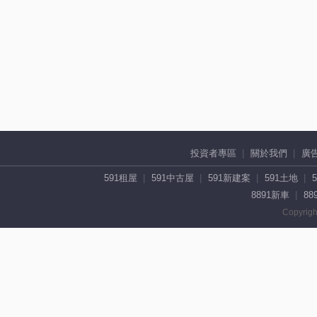
投資者專區
關於我們
廣
591租屋
591中古屋
591新建案
591土地
8891新車
88
Copyrigh