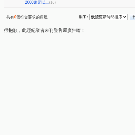
和築好好窩
久樘四季VILLA
伊甸園
My逢甲
(1)
(1)
(1)
(1)
2000萬元以上
(16)
鄉林綠世界
國雄領域
浩瀚豐世紀
梅城儷景
(1)
(1)
(2)
(1)
廣承怡園
三義路(您合用我努力)
昌平京樺
慈
(1)
(1)
(1)
共有
0
個符合要求的房屋
排序：
三采市政新境
品科博
太子西雅圖
瑞城學府
(1)
(1)
(1)
(1)
很抱歉，此經紀業者未刊登售屋廣告唷！
五權西六街
夢想特區
茂美洋(大樓區)
都市麗
(1)
(1)
(1)
廣三大時代大廈
中科峇里島
院轄市大廈
瑞景
(1)
(1)
(1)
鉅陞國際 V市政
黎明清境
皇后大道
由鉅AZ學
(2)
(1)
(1)
大墩十一街
忠明南路
上南坑段
文山六街
(1)
(3)
(1)
(1)
松義街
逢大路
山腳路五段
永春東七路
(1)
(1)
(1)
(3)
鹿山路
文心路一段
鹿興路
大英街
中社
(1)
(1)
(1)
(1)
建國路
東興路一段
新興路
三義路
向上
(1)
(1)
(1)
(2)
沙田路五段
福順路
八德路
富春路
中山
(1)
(1)
(1)
(1)
三榮路一段
新德街
協興街
臺灣大道三段
(1)
(1)
(1)
(1)
吉峰路
自由路
松和街
昌平路一段
仁福
(1)
(2)
(1)
(1)
中清東路
西屯路一段
黎明路二段
瑞和街
(1)
(1)
(4)
(1)
五權西六街
青海南街
仁化工二路
民生路
(1)
(1)
(1)
(1)
大林路
中山路一段
南屯路二段
五權七街
(1)
(1)
(1)
(1)
龍社路
中山路
大墩十一街
順圳巷
(1)
(1)
(1)
(1)