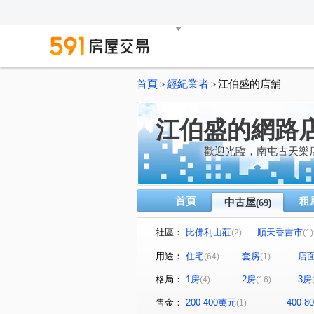
首頁
經紀業者
江伯盛的店舖
>
>
江伯盛的網路
歡迎光臨，南屯古天樂
首頁
租
中古屋
(69)
社區：
比佛利山莊
順天香吉市
(2)
(1)
豐閱蒲公英
鄉林凱撒
(1)
(1)
用途：
住宅
套房
店
(64)
(1)
巨匠傳奇
羅馬假期二期
(1)
(1)
格局：
1房
2房
3房
(4)
(16)
文心高第
勝美悠活郡
(1)
(1)
山水文匯
睿鍇馥築
(1)
(1)
售金：
200-400萬元
400-
(1)