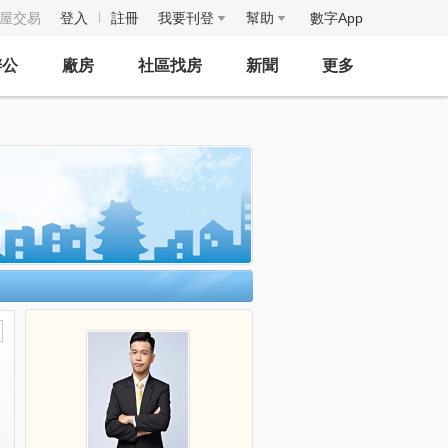
房屋交易
登入
註冊
我要刊登
幫助
數字App
辦公
廠房
社區找房
新聞
更多