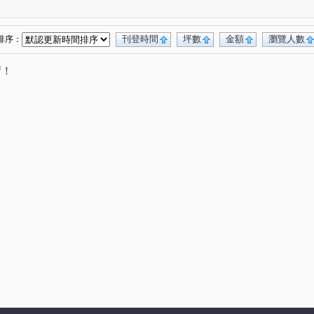
獨綻
鄉林綠世界
國雄領域
(1)
(1)
(1)
自由路
廣承怡園
三義路(您合用我努力)
(1)
(1)
(1)
三采市政新境
品科博
太子西雅圖
(1)
(1)
(1)
刊登時間
坪數
金額
瀏覽人數
排序：
五權西六街
夢想特區
茂美洋(大樓區)
(1)
(1)
(1)
唷！
三大時代大廈
中科峇里島
院轄市大廈
(1)
(1)
(1)
黎明清境
皇后大道
由鉅AZ學生活
(2)
(1)
(1)
(1)
南門路
忠明南路
上南坑段
松義街
(1)
(3)
(1)
(1)
永春東七路
大順街
文山三街
鹿山路
(3)
(1)
(2)
(1)
大英街
中社七街
日新路
建國路
(1)
(1)
(2)
(1)
三義路
向上路5段
大智路一段
(2)
(1)
(1)
八德路
富春路
中山路二段
逢明街
(1)
(1)
(1)
(1)
協興街
臺灣大道三段
中山路三段
(1)
(1)
(2)
街
昌平路一段
仁福街
河南路四段
(1)
(1)
(1)
(1)
黎明路二段
瑞和街
健行南路
(4)
(1)
(1)
仁化工二路
民生路
工學一街
(1)
(1)
(1)
南屯路二段
五權七街
龍社路
中山路
(1)
(1)
(1)
(1)
環太東路
南門路
(1)
(1)