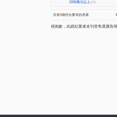
伊甸園
My逢甲
櫻花
(1)
(1)
2000萬元以上
(15)
浩瀚豐世紀
梅城儷景
(2)
(1)
昌平京樺
慈德華廈
(1)
(1)
共有
0
個符合要求的房屋
瑞城學府
世紀都心
(1)
(1)
很抱歉，此經紀業者未刊登售屋廣告
都市麗廈
新都苑
廣
(1)
(1)
瑞景大樓
鉅陞國際 V市政
(1)
大墩十一街
總太2020
(1)
(1)
逢大路
山腳路五段
(1)
(1)
文心路一段
鹿興路
(1)
(1)
東興路一段
新興路
(1)
(1)
沙田路五段
福順路
(1)
(1)
三榮路一段
新德街
(1)
(1)
吉峰路
自由路
松和
(1)
(2)
中清東路
西屯路一段
(1)
(1)
五權西六街
青海南街
(1)
(1)
大林路
中山路一段
(1)
(1)
大墩十一街
順圳巷
(1)
(1)