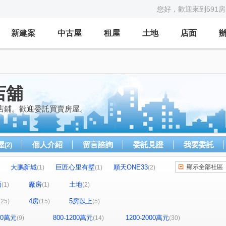
您好，歡迎來到591
新建案
中古屋
租屋
土地
店面
店舖
店鋪。歡迎委託買賣房屋。
屋
個人介紹
留言諮詢
委託見證
我要委託
(2)
大鵬新城
巨匠心里有墅
順天ONE33
顯示全部社區
(1)
(1)
(2)
精銳印象天籟
鹿山路
文心1號
(2)
(1)
(1)
面
廠房
土地
(1)
(1)
(2)
我家100
佳福佳璽
展旺新天地
(1)
(2)
(1)
4房
5房以上
(25)
(15)
(5)
三義路(你合用我努力)
茂洋閱美
(1)
(1)
國聚之赫
和築好好窩
久樘四季VILLA
(1)
(1)
(1)
800萬元
800-1200萬元
1200-2000萬元
(9)
(14)
(30)