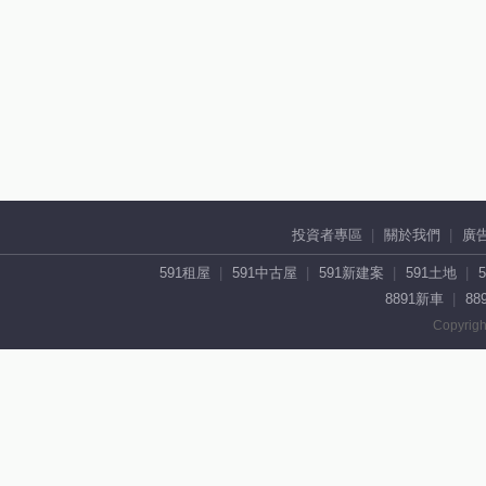
投資者專區
關於我們
廣
591租屋
591中古屋
591新建案
591土地
8891新車
88
Copyrigh