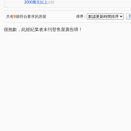
和築好好窩
久樘四季VILLA
伊甸園
My逢甲
(1)
(1)
(1)
(1)
2000萬元以上
(16)
鄉林綠世界
國雄領域
浩瀚豐世紀
梅城儷景
(1)
(1)
(2)
(1)
廣承怡園
三義路(您合用我努力)
昌平京樺
慈
(1)
(1)
(1)
共有
0
個符合要求的房屋
排序：
三采市政新境
品科博
太子西雅圖
瑞城學府
(1)
(1)
(1)
(1)
很抱歉，此經紀業者未刊登售屋廣告唷！
五權西六街
夢想特區
茂美洋(大樓區)
都市麗
(1)
(1)
(1)
廣三大時代大廈
中科峇里島
院轄市大廈
瑞景
(1)
(1)
(1)
鉅陞國際 V市政
黎明清境
皇后大道
由鉅AZ學
(2)
(1)
(1)
大墩十一街
忠明南路
上南坑段
文山六街
(1)
(3)
(1)
(1)
松義街
逢大路
山腳路五段
永春東七路
(1)
(1)
(1)
(3)
鹿山路
文心路一段
鹿興路
大英街
中社
(1)
(1)
(1)
(1)
建國路
東興路一段
新興路
三義路
向上
(1)
(1)
(1)
(2)
沙田路五段
福順路
八德路
富春路
中山
(1)
(1)
(1)
(1)
三榮路一段
新德街
協興街
臺灣大道三段
(1)
(1)
(1)
(1)
吉峰路
自由路
松和街
昌平路一段
仁福
(1)
(2)
(1)
(1)
中清東路
西屯路一段
黎明路二段
瑞和街
(1)
(1)
(4)
(1)
五權西六街
青海南街
仁化工二路
民生路
(1)
(1)
(1)
(1)
大林路
中山路一段
南屯路二段
五權七街
(1)
(1)
(1)
(1)
龍社路
中山路
大墩十一街
順圳巷
(1)
(1)
(1)
(1)