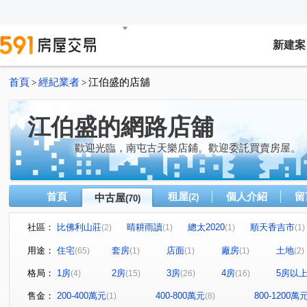
新建案
首頁
經紀業者
江伯盛的店舖
>
>
江伯盛的網路店舖
歡迎光臨，南屯古天樂店鋪。歡迎委託買賣房屋。
首頁
租屋
個人介紹
留
中古屋
(2)
(70)
社區：
比佛利山莊
晴耕雨讀
總太2020
順天香吉市
(2)
(1)
(1)
(1)
巨匠心里有墅
順天ONE33
豐閱蒲公英
鄉林凱
(1)
(2)
(1)
用途：
住宅
套房
店面
廠房
土地
(65)
(1)
(1)
(1)
(2)
鹿山路
文心1號
巨匠傳奇
羅馬假期二期
(1)
(1)
(1)
(1)
格局：
1房
2房
3房
4房
5房以
(4)
(15)
(26)
(16)
佳福佳璽
展旺新天地
文心高第
勝美悠活郡
(2)
(1)
(1)
(1)
三義路(你合用我努力)
茂洋閱美
山水文匯
睿
(1)
(1)
(1)
售金：
200-400萬元
400-800萬元
800-1200萬
(1)
(8)