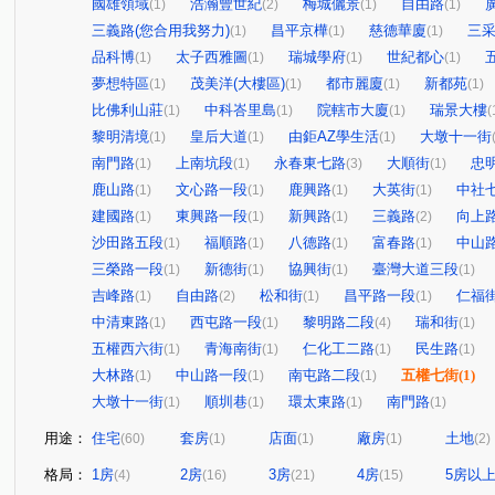
國雄領域
浩瀚豐世紀
梅城儷景
自由路
(1)
(2)
(1)
(1)
三義路(您合用我努力)
昌平京樺
慈德華廈
三
(1)
(1)
(1)
品科博
太子西雅圖
瑞城學府
世紀都心
(1)
(1)
(1)
(1)
夢想特區
茂美洋(大樓區)
都市麗廈
新都苑
(1)
(1)
(1)
(1)
比佛利山莊
中科峇里島
院轄市大廈
瑞景大樓
(1)
(1)
(1)
(
黎明清境
皇后大道
由鉅AZ學生活
大墩十一街
(1)
(1)
(1)
南門路
上南坑段
永春東七路
大順街
忠
(1)
(1)
(3)
(1)
鹿山路
文心路一段
鹿興路
大英街
中社
(1)
(1)
(1)
(1)
建國路
東興路一段
新興路
三義路
向上
(1)
(1)
(1)
(2)
沙田路五段
福順路
八德路
富春路
中山
(1)
(1)
(1)
(1)
三榮路一段
新德街
協興街
臺灣大道三段
(1)
(1)
(1)
(1)
吉峰路
自由路
松和街
昌平路一段
仁福
(1)
(2)
(1)
(1)
中清東路
西屯路一段
黎明路二段
瑞和街
(1)
(1)
(4)
(1)
五權西六街
青海南街
仁化工二路
民生路
(1)
(1)
(1)
(1)
大林路
中山路一段
南屯路二段
五權七街
(1)
(1)
(1)
(1)
大墩十一街
順圳巷
環太東路
南門路
(1)
(1)
(1)
(1)
用途：
住宅
套房
店面
廠房
土地
(60)
(1)
(1)
(1)
(2)
格局：
1房
2房
3房
4房
5房以
(4)
(16)
(21)
(15)