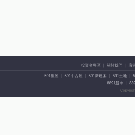
投資者專區
關於我們
廣
591租屋
591中古屋
591新建案
591土地
8891新車
88
Copyrigh