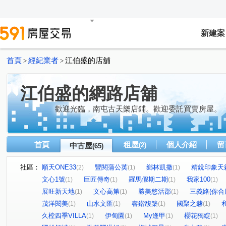
新建案
首頁
經紀業者
江伯盛的店舖
>
>
江伯盛的網路店舖
歡迎光臨，南屯古天樂店鋪。歡迎委託買賣房屋。
首頁
租屋
個人介紹
留
中古屋
(2)
(65)
社區：
順天ONE33
豐閱蒲公英
鄉林凱撒
精銳印象天
(2)
(1)
(1)
文心1號
巨匠傳奇
羅馬假期二期
我家100
(1)
(1)
(1)
(1)
展旺新天地
文心高第
勝美悠活郡
三義路(你合
(1)
(1)
(1)
茂洋閱美
山水文匯
睿鍇馥築
國聚之赫
(1)
(1)
(1)
(1)
久樘四季VILLA
伊甸園
My逢甲
櫻花獨綻
(1)
(1)
(1)
(1)