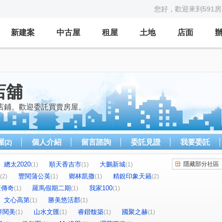
您好，歡迎來到591
新建案
中古屋
租屋
土地
店面
店舖
店鋪。歡迎委託買賣房屋。
屋
個人介紹
留言諮詢
委託見證
我要委託
(2)
總太2020
順天香吉市
大鵬新城
隱藏部分社區
(1)
(1)
(1)
豐閱蒲公英
鄉林凱撒
精銳印象天籟
(2)
(1)
(1)
(2)
匠傳奇
羅馬假期二期
我家100
(1)
(1)
(1)
文心高第
勝美悠活郡
(1)
(1)
洋閱美
山水文匯
睿鍇馥築
國聚之赫
(1)
(1)
(1)
(1)