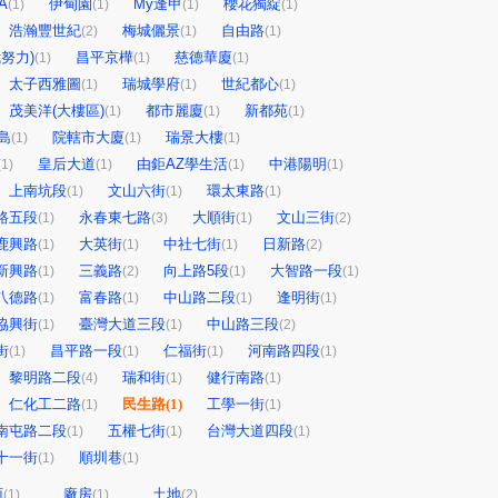
A
伊甸園
My逢甲
櫻花獨綻
(1)
(1)
(1)
(1)
浩瀚豐世紀
梅城儷景
自由路
(2)
(1)
(1)
努力)
昌平京樺
慈德華廈
(1)
(1)
(1)
太子西雅圖
瑞城學府
世紀都心
(1)
(1)
(1)
茂美洋(大樓區)
都市麗廈
新都苑
(1)
(1)
(1)
島
院轄市大廈
瑞景大樓
(1)
(1)
(1)
皇后大道
由鉅AZ學生活
中港陽明
(1)
(1)
(1)
(1)
上南坑段
文山六街
環太東路
(1)
(1)
(1)
路五段
永春東七路
大順街
文山三街
(1)
(3)
(1)
(2)
鹿興路
大英街
中社七街
日新路
(1)
(1)
(1)
(2)
新興路
三義路
向上路5段
大智路一段
(1)
(2)
(1)
(1)
八德路
富春路
中山路二段
逢明街
(1)
(1)
(1)
(1)
協興街
臺灣大道三段
中山路三段
(1)
(1)
(2)
街
昌平路一段
仁福街
河南路四段
(1)
(1)
(1)
(1)
黎明路二段
瑞和街
健行南路
(4)
(1)
(1)
仁化工二路
民生路
(1)
工學一街
(1)
(1)
南屯路二段
五權七街
台灣大道四段
(1)
(1)
(1)
十一街
順圳巷
(1)
(1)
面
廠房
土地
(1)
(1)
(2)