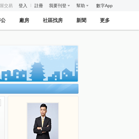
房屋交易
登入
註冊
我要刊登
幫助
數字App
辦公
廠房
社區找房
新聞
更多