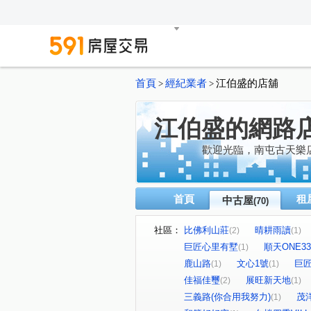
首頁
經紀業者
江伯盛的店舖
>
>
江伯盛的網路
歡迎光臨，南屯古天樂
首頁
租
中古屋
(70)
社區：
比佛利山莊
晴耕雨讀
(2)
(1)
巨匠心里有墅
順天ONE33
(1)
鹿山路
文心1號
巨
(1)
(1)
佳福佳璽
展旺新天地
(2)
(1)
三義路(你合用我努力)
茂
(1)