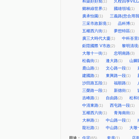
和築好好窩
久樘四季VILL
(1)
鄉林綠世界
國雄領域
(1)
(1)
廣承怡園
三義路(您合用我
(1)
三采市政新境
品科博
(1)
(1)
五權西六街
夢想特區
(1)
(1)
廣三大時代大廈
中科峇里
(1)
鉅陞國際 V市政
黎明清境
(2)
大墩十一街
忠明南路
(1)
(3)
松義街
逢大路
山腳
(1)
(1)
鹿山路
文心路一段
(1)
(1)
建國路
東興路一段
(1)
(1)
沙田路五段
福順路
(1)
(1)
三榮路一段
新德街
(1)
(1)
吉峰路
自由路
松和
(1)
(2)
中清東路
西屯路一段
(1)
(1)
五權西六街
青海南街
(1)
(1)
大林路
中山路一段
(1)
(1)
龍社路
中山路
大墩
(1)
(1)
用途：
住宅
套房
店
(65)
(1)