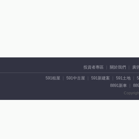
投資者專區
關於我們
廣
591租屋
591中古屋
591新建案
591土地
8891新車
88
Copyrigh