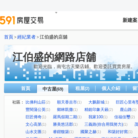
新建案
首頁
經紀業者
江伯盛的店舖
>
>
江伯盛的網路店舖
歡迎光臨，南屯古天樂店鋪。歡迎委託買賣房屋。
首頁
租屋
個人介紹
留
中古屋
(2)
(69)
社區：
比佛利山莊
順天香吉市
大鵬新城
巨匠心里有
(2)
(1)
(1)
豐閱蒲公英
鄉林凱撒
精銳印象天籟
鹿山路
(1)
(1)
(2)
(1)
巨匠傳奇
羅馬假期二期
我家100
佳福佳璽
(1)
(1)
(1)
(2)
文心高第
勝美悠活郡
三義路(你合用我努力)
(1)
(1)
(1)
山水文匯
睿鍇馥築
國聚之赫
和築好好窩
(1)
(1)
(1)
(1)