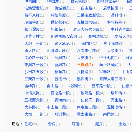
伊甸園
My逢甲
櫻花獨綻
鄉林綠世界
國
(1)
(1)
(1)
(1)
浩瀚豐世紀
梅城儷景
自由路
廣承怡園
(2)
(1)
(1)
(1)
昌平京樺
慈德華廈
三采市政新境
品科博
(1)
(1)
(1)
(1)
瑞城學府
世紀都心
五權西六街
夢想特區
(1)
(1)
(1)
(1)
都市麗廈
新都苑
廣三大時代大廈
中科峇里島
(1)
(1)
(1)
(
瑞景大樓
鉅陞國際 V市政
黎明清境
皇后大道
(1)
(2)
(1)
(
大墩十一街
總太2020
南門路
忠明南路
(1)
(1)
(1)
(3)
逢大路
山腳路五段
永春東七路
大順街
(1)
(1)
(3)
(1)
文心路一段
鹿興路
大英街
中社七街
日
(1)
(1)
(1)
(1)
東興路一段
新興路
三義路
(2)
向上路5段
大
(1)
(1)
(1)
沙田路五段
福順路
八德路
富春路
中山
(1)
(1)
(1)
(1)
三榮路一段
新德街
協興街
臺灣大道三段
(1)
(1)
(1)
(1)
吉峰路
自由路
松和街
昌平路一段
仁福
(1)
(2)
(1)
(1)
中清東路
西屯路一段
黎明路二段
瑞和街
(1)
(1)
(4)
(1)
五權西六街
青海南街
仁化工二路
民生路
(1)
(1)
(1)
(1)
大林路
中山路一段
南屯路二段
五權七街
(1)
(1)
(1)
(1)
大墩十一街
順圳巷
環太東路
南門路
(1)
(1)
(1)
(1)
用途：
住宅
套房
店面
廠房
土地
(64)
(1)
(1)
(1)
(2)