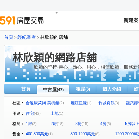
新建案
首頁
經紀業者
林欣穎的店舖
>
>
林欣穎的網路店舖
欣穎的堅持-善心、熱心、用心，相信欣穎、服務新
首頁
租屋
個人介紹
留
中古屋
(3)
(43)
社區：
合遠康萊爾-美樹館
麗江星漾
竹城真鶴
龍築靜
(2)
(1)
(3)
新站101
福恩樓
中悅國寶
格林公園
威均
(1)
(1)
(1)
(1)
用途：
住宅
土地
(42)
(1)
昭揚君硯
富春山居
麗寶南法莊園-霞慕尼
文筳
(1)
(1)
(2)
格局：
1房
2房
3房
4房
5房以
(2)
(18)
(15)
(5)
唯樂之丘
河沐會館
富豪天下
宜誠麗都大樓
(1)
(1)
(1)
(1)
康橋別墅一期
璟都米蘭
昇捷天沐
合雄滙-御璽
(1)
(1)
(1)
售金：
400-800萬元
800-1200萬元
1200-2000
(1)
(8)