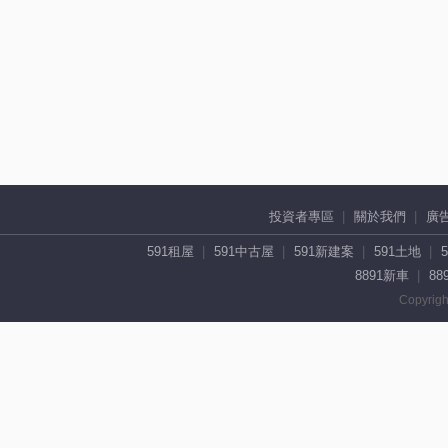
投資者專區
關於我們
廣
591租屋
591中古屋
591新建案
591土地
8891新車
88
Copyrigh