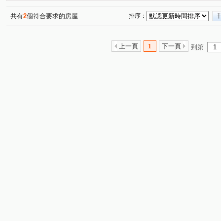
佳陞豐川
大清盛世
遇見鴻築大廈
戀戀歐洲
(1)
(1)
(1)
(1)
竹城御賞
侑格-文華曜
花都
青淞
昭揚大
(1)
(1)
(1)
(1)
共有
2
個符合要求的房屋
排序：
青商路
力行路
雙園路
大連二街
吉林路
(1)
(4)
(1)
(2)
(
新南路一段
高鐵南路一段
成章三街
光明路二
(1)
(1)
(1)
上一頁
1
下一頁
到第
民族路
大興路
文中三路
公園路一段
愛
(1)
(2)
(1)
(1)
上嶺段
南福街
玉山街
吉安街
建德路
(1)
(1)
(1)
(1)
(1)
民有五街
山鼻路
南竹路二段
國強一街
(1)
(1)
(1)
(1)
中埔二街
溫州街
奉化路
南竹路四段
永
(1)
(1)
(1)
(1)