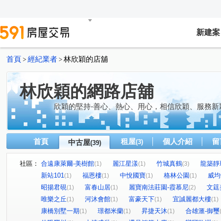
新建案
首頁
經紀業者
林欣穎的店舖
>
>
林欣穎的網路店舖
欣穎的堅持-善心、熱心、用心，相信欣穎、服務新
首頁
租屋
個人介紹
留
中古屋
(3)
(39)
社區：
合遠康萊爾-美樹館
麗江星漾
竹城真鶴
龍築靜
(1)
(1)
(3)
新站101
福恩樓
中悅國寶
格林公園
威均
(1)
(1)
(1)
(1)
昭揚君硯
富春山居
麗寶南法莊園-霞慕尼
文筳
(1)
(1)
(2)
唯樂之丘
河沐會館
富豪天下
宜誠麗都大樓
(1)
(1)
(1)
(1)
康橋別墅一期
璟都米蘭
昇捷天沐
合雄滙-御璽
(1)
(1)
(1)