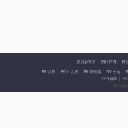
投資者專區
關於我們
廣
591租屋
591中古屋
591新建案
591土地
8891新車
88
Copyrigh