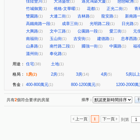
佳陞豐川
大清盛世
遇見鴻築大廈
戀戀歐洲
(1)
(1)
(1)
(1)
竹城御賞
侑格-文華曜
花都
正光二街
青
(1)
(1)
(1)
(2)
雙園路
大連二街
吉林路
龍安路
新南路
(1)
(1)
(1)
(1)
高鐵南路一段
成章三街
光明路二段
日光路
(1)
(1)
(1)
(2)
大興路
文中三路
公園路一段
愛三街
元
(2)
(1)
(1)
(1)
南福街
玉山街
吉安街
建德路
忠孝西路
(1)
(1)
(1)
(1)
(
山鼻路
南竹路二段
國強一街
中園路
福
(1)
(1)
(1)
(1)
溫州街
奉化路
(1)
(1)
用途：
住宅
土地
(38)
(1)
格局：
1房
(2)
2房
3房
4房
5房以
(15)
(14)
(5)
售金：
400-800萬元
800-1200萬元
1200-2000
(1)
(6)
共有
2
個符合要求的房屋
排序：
上一頁
1
下一頁
到第