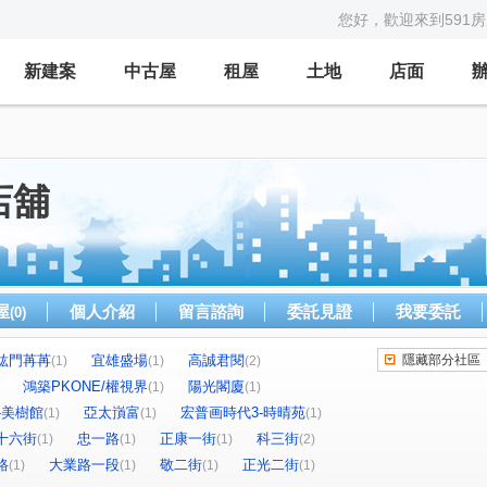
您好，歡迎來到591
新建案
中古屋
租屋
土地
店面
店舖
屋
個人介紹
留言諮詢
委託見證
我要委託
(0)
竑門苒苒
宜雄盛場
高誠君閱
隱藏部分社區
(1)
(1)
(2)
鴻築PKONE/權視界
陽光閣廈
(1)
(1)
-美樹館
亞太嵿富
宏普画時代3-時晴苑
(1)
(1)
(1)
十六街
忠一路
正康一街
科三街
(1)
(1)
(1)
(2)
路
大業路一段
敬二街
正光二街
(1)
(1)
(1)
(1)