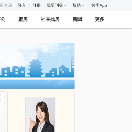
房屋交易
登入
註冊
我要刊登
幫助
數字App
辦公
廠房
社區找房
新聞
更多