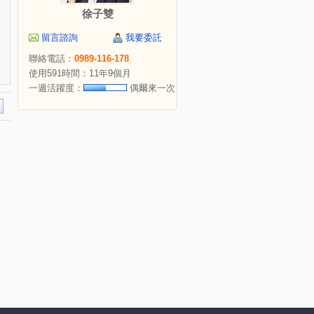
徐子雙
留言諮詢
我要委託
聯絡電話：
0989-116-178
使用591時間：11年9個月
一週活躍度：
偶爾來一次