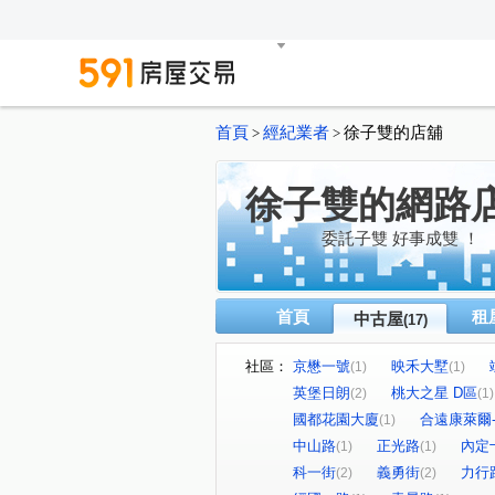
首頁
經紀業者
徐子雙的店舖
>
>
徐子雙的網路
委託子雙 好事成雙 ！
首頁
租
中古屋
(17)
社區：
京懋一號
映禾大墅
(1)
(1)
英堡日朗
桃大之星 D區
(2)
(1)
國都花園大廈
合遠康萊爾
(1)
中山路
正光路
內定
(1)
(1)
科一街
義勇街
力行
(2)
(2)