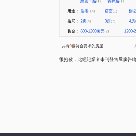
經國一路
青昇路
(1)
(1)
用途：
住宅
店面
辦
(14)
(1)
格局：
2房
3房
4房
(4)
(7)
售金：
800-1200萬元
1200
(2)
共有
0
個符合要求的房屋
很抱歉，此經紀業者未刊登售屋廣告