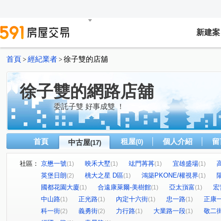
新建案
首頁
經紀業者
徐子雙的店舖
>
>
徐子雙的網路店舖
委託子雙 好事成雙 ！
首頁
租屋
個人介紹
留
中古屋
(0)
(17)
社區：
京懋一號
映禾大墅
竑門苒苒
宜雄盛場
(1)
(1)
(1)
(1)
英堡日朗
桃大之星 D區
鴻築PKONE/權視界
(2)
(1)
(1)
國都花園大廈
合遠康萊爾-美樹館
亞太嵿富
宏
(1)
(1)
(1)
中山路
正光路
內定十六街
忠一路
正康
(1)
(1)
(1)
(1)
科一街
義勇街
力行路
大業路一段
敬二
(2)
(2)
(1)
(1)