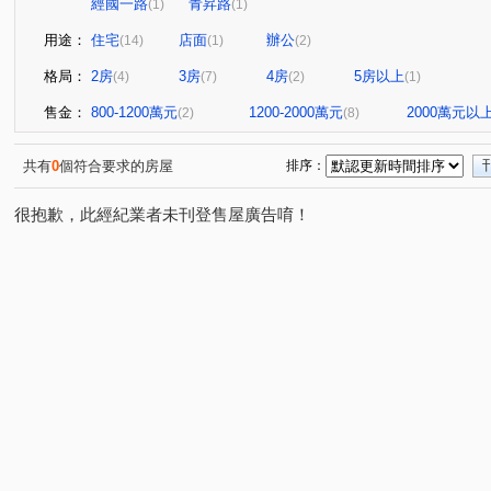
經國一路
青昇路
(1)
(1)
用途：
住宅
店面
辦公
(14)
(1)
(2)
格局：
2房
3房
4房
5房以上
(4)
(7)
(2)
(1)
售金：
800-1200萬元
1200-2000萬元
2000萬元以
(2)
(8)
共有
0
個符合要求的房屋
排序：
很抱歉，此經紀業者未刊登售屋廣告唷！