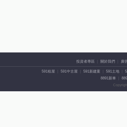
投資者專區
關於我們
廣
591租屋
591中古屋
591新建案
591土地
8891新車
88
Copyrigh