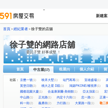
新建案
首頁
經紀業者
徐子雙的店舖
>
>
徐子雙的網路店舖
委託子雙 好事成雙 ！
首頁
租屋
個人介紹
留
中古屋
(0)
(17)
社區：
京懋一號
映禾大墅
竑門苒苒
宜雄盛場
(1)
(1)
(1)
(1)
英堡日朗
桃大之星 D區
鴻築PKONE/權視界
(2)
(1)
(1)
國都花園大廈
合遠康萊爾-美樹館
亞太嵿富
宏
(1)
(1)
(1)
中山路
正光路
內定十六街
忠一路
正康
(1)
(1)
(1)
(1)
科一街
義勇街
力行路
大業路一段
敬二
(2)
(2)
(1)
(1)