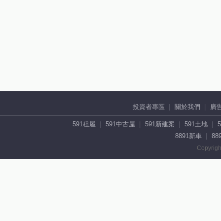
投資者專區
關於我們
廣
591租屋
591中古屋
591新建案
591土地
8891新車
88
Copyrigh