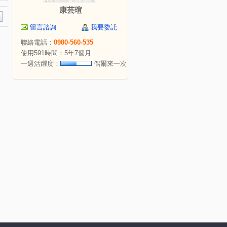
康芸瑄
留言諮詢
我要委託
聯絡電話：
0980-560-535
使用591時間：5年7個月
一週活躍度：
偶爾來一次