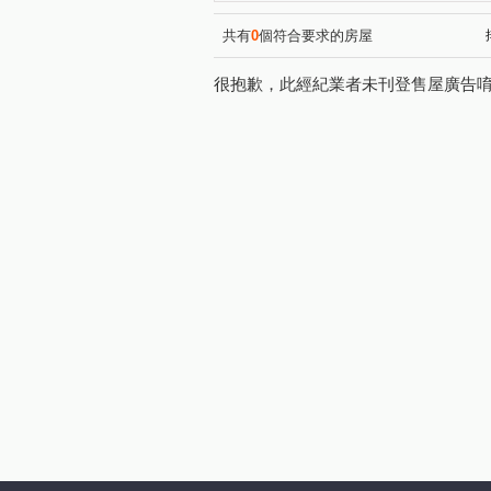
中港The One
鄉林凱撒
(1)
(1)
瀋陽路三段
五權南一路
(1)
(1)
共有
0
個符合要求的房屋
興華一路
秀山二路
(1)
(1)
很抱歉，此經紀業者未刊登售屋廣告
崇德路二段
興德街
(1)
(1)
瀋陽路二段
松竹路二段
(1)
(1)
景和街
僑興一街
工
(1)
(1)
后庄路
中清路二段
(1)
(1)
復興路二段
向上路二段
(1)
(1)