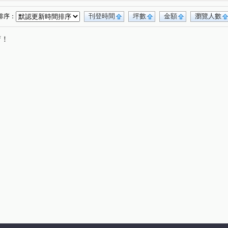
窗的博物館
五權知鈺
熱河路二段
(1)
(1)
(1)
昌平東六路
太安二街
勝利二街
(1)
(2)
(1)
刊登時間
坪數
金額
瀏覽人數
排序：
太原路三段
龍港路
成功東路
健行路
(2)
(1)
(1)
(1)
唷！
自由路三段
練武路
民富街
(1)
(1)
(1)
新平路三段
健行路
興安路一段
(1)
(1)
(1)
學北路
進化路
樂業路
崇德六路一段
(1)
(1)
(1)
(1)
台灣大道三段
忠明南路
崇德十一路
(1)
(1)
(1)