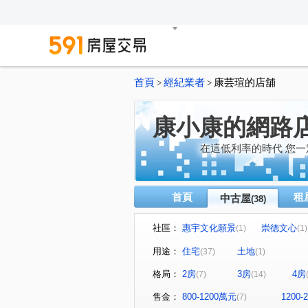
首頁
經紀業者
康芸瑄的店舖
>
>
康小康的網路
在這低利率的時代 您
首頁
租
中古屋
(38)
社區：
惠宇文化願景
崇德文心
(1)
(1)
成功人文
澄亦實築-澄玥
(1)
(1
用途：
住宅
土地
(37)
(1)
久樘崇德巴黎
勝美松竹
(1)
(1)
格局：
2房
3房
4房
(7)
(14)
佑崧千境
翠堤園
大
(1)
(1)
長億城香榭區綠茵區
皇普
(1)
售金：
800-1200萬元
1200
(7)