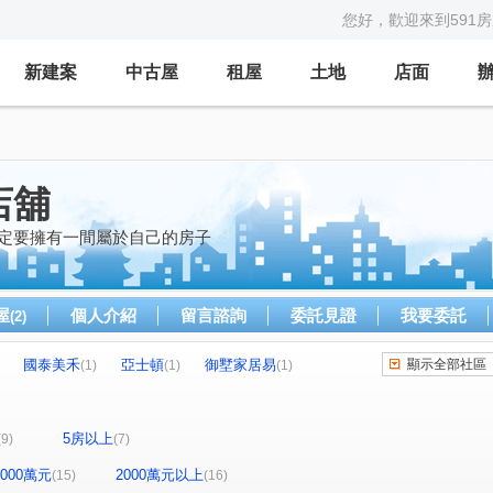
您好，歡迎來到591
新建案
中古屋
租屋
土地
店面
店舖
一定要擁有一間屬於自己的房子
屋
個人介紹
留言諮詢
委託見證
我要委託
(2)
國泰美禾
亞士頓
御墅家居易
顯示全部社區
(1)
(1)
(1)
太子國寶大廈
裕國九德大樓
慕夏花園
)
(1)
(1)
(1)
大毅頌幸福2
惠宇凱悅
大城比佛利
(1)
(1)
(1)
5房以上
(9)
(7)
毅人人幸福
佳茂6962御景莊園
(1)
(1)
莊園
國聚之界
親家大鵬
(1)
(1)
(1)
-2000萬元
2000萬元以上
(15)
(16)