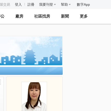
房屋交易
登入
註冊
我要刊登
幫助
數字App
辦公
廠房
社區找房
新聞
更多