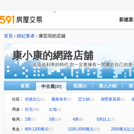
新建案
首頁
經紀業者
康芸瑄的店舖
>
>
康小康的網路店舖
在這低利率的時代 您一定要擁有一間屬於自己的房
首頁
租屋
個人介紹
留
中古屋
(2)
(37)
社區：
崇德文心
國泰美禾
亞士頓
御墅家居易
(1)
(1)
(1)
(1)
澄亦實築-澄玥
太子國寶大廈
裕國九德大樓
慕
(1)
(1)
(1)
用途：
住宅
土地
(36)
(1)
久樘崇德巴黎
勝美松竹
大毅頌幸福2
惠宇凱悅
(1)
(1)
(1)
格局：
2房
3房
4房
5房以上
(7)
(13)
(9)
(7)
佑崧千境
翠堤園
大毅人人幸福
佳茂6962御景
(1)
(1)
(1)
長億城香榭區綠茵區
皇普莊園
國聚之界
親家
(1)
(1)
(1)
售金：
800-1200萬元
1200-2000萬元
2000萬元以
(7)
(15)