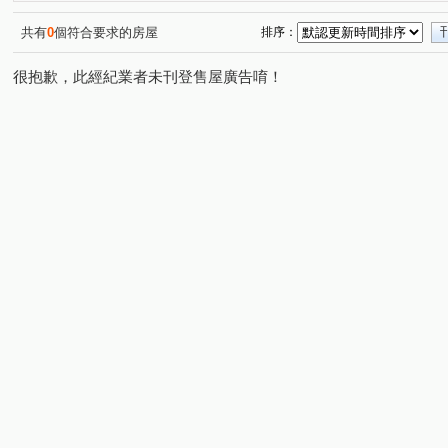
中港The One
鄉林凱撒
窗的博物館
五權知鈺
(1)
(1)
(1)
(
五權南一路
昌平東六路
太安二街
勝利二街
(1)
(1)
(2)
(1)
共有
0
個符合要求的房屋
排序：
秀山二路
太原路三段
龍港路
成功東路
(1)
(2)
(1)
(1)
很抱歉，此經紀業者未刊登售屋廣告唷！
崇德路二段
興德街
自由路三段
練武路
(1)
(1)
(1)
(1)
瀋陽路二段
松竹路二段
新平路三段
健行路
(1)
(1)
(1)
(1)
景和街
僑興一街
工學北路
進化路
樂業
(1)
(1)
(1)
(1)
后庄路
中清路二段
台灣大道三段
忠明南路
(1)
(1)
(1)
(1)
復興路二段
向上路二段
(1)
(1)