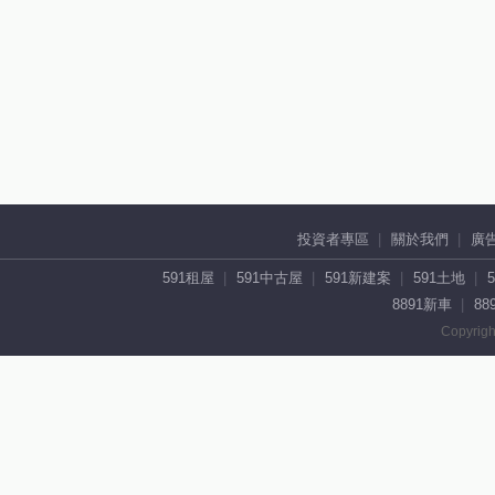
投資者專區
關於我們
廣
591租屋
591中古屋
591新建案
591土地
8891新車
88
Copyrigh