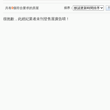
中港The One
鄉林凱撒
窗的博物館
五權知鈺
(1)
(1)
(1)
(
五權南一路
昌平東六路
太安二街
勝利二街
(1)
(1)
(2)
(1)
共有
0
個符合要求的房屋
排序：
秀山二路
太原路三段
龍港路
成功東路
(1)
(2)
(1)
(1)
很抱歉，此經紀業者未刊登售屋廣告唷！
崇德路二段
興德街
自由路三段
練武路
(1)
(1)
(1)
(1)
瀋陽路二段
松竹路二段
新平路三段
健行路
(1)
(1)
(1)
(1)
景和街
僑興一街
工學北路
進化路
樂業
(1)
(1)
(1)
(1)
后庄路
中清路二段
台灣大道三段
忠明南路
(1)
(1)
(1)
(1)
復興路二段
向上路二段
(1)
(1)