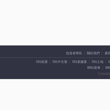
投資者專區
關於我們
廣
591租屋
591中古屋
591新建案
591土地
8891新車
88
Copyrigh