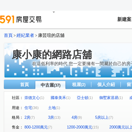
新建案
首頁
經紀業者
康芸瑄的店舖
>
>
康小康的網路店舖
在這低利率的時代 您一定要擁有一間屬於自己的房
首頁
租屋
個人介紹
留
中古屋
(2)
(37)
社區：
崇德文心
國泰美禾
亞士頓
御墅家居易
(1)
(1)
(1)
(1)
澄亦實築-澄玥
太子國寶大廈
裕國九德大樓
慕
(1)
(1)
(1)
用途：
住宅
土地
(36)
(1)
久樘崇德巴黎
勝美松竹
大毅頌幸福2
惠宇凱悅
(1)
(1)
(1)
格局：
2房
3房
4房
5房以上
(7)
(13)
(9)
(7)
佑崧千境
翠堤園
大毅人人幸福
佳茂6962御景
(1)
(1)
(1)
長億城香榭區綠茵區
皇普莊園
國聚之界
親家
(1)
(1)
(1)
售金：
800-1200萬元
1200-2000萬元
2000萬元以
(7)
(15)