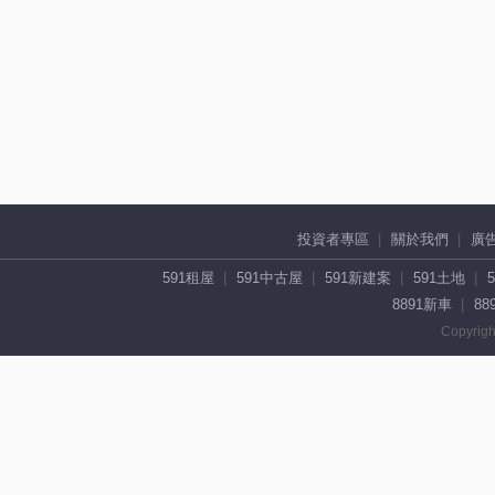
投資者專區
關於我們
廣
591租屋
591中古屋
591新建案
591土地
8891新車
88
Copyrigh