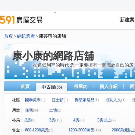
新建案
首頁
經紀業者
康芸瑄的店舖
>
>
康小康的網路店舖
在這低利率的時代 您一定要擁有一間屬於自己的房
首頁
租屋
個人介紹
留
中古屋
(2)
(35)
社區：
國泰美禾
亞士頓
御墅家居易
成功人文
(1)
(1)
(1)
(1)
太子國寶大廈
裕國九德大樓
慕夏花園
久樘崇
(1)
(1)
(1)
用途：
住宅
土地
(34)
(1)
大毅頌幸福2
惠宇凱悅
大城比佛利
佑崧千境
(1)
(1)
(1)
(1
格局：
2房
3房
4房
5房以上
(6)
(13)
(8)
(7)
大毅人人幸福
佳茂6962御景莊園
長億城香榭區綠茵
(1)
(1)
國聚之界
親家大鵬
中港The One
鄉林凱撒
(1)
(1)
(1)
(1)
售金：
800-1200萬元
1200-2000萬元
2000萬元以
(7)
(14)