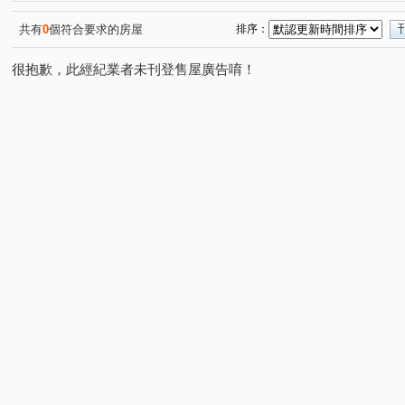
五權知鈺
昌平東六路
太安二街
勝利二街
(1)
(1)
(2)
(1)
秀山二路
太原路三段
龍港路
成功東路
(1)
(2)
(1)
(1)
共有
0
個符合要求的房屋
排序：
崇德路二段
興德街
自由路三段
練武路
(1)
(1)
(1)
(1)
很抱歉，此經紀業者未刊登售屋廣告唷！
瀋陽路二段
松竹路二段
新平路三段
健行路
(1)
(1)
(1)
(1)
景和街
僑興一街
工學北路
進化路
樂業
(1)
(1)
(1)
(1)
后庄路
中清路二段
台灣大道三段
忠明南路
(1)
(1)
(1)
(1)
復興路二段
向上路二段
(1)
(1)