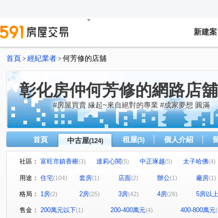
新建案
首頁
經紀業者
何芳修的店舖
>
>
彰化房仲何芳修的網路店舖
#房屋買賣 緣起~來自絕對的專業 #成家夢想 圓滿
首頁
租屋
個人介紹
中古屋
(5)
(124)
社區：
富旺市鎮香榭
達莉心閱
中正琢越
太子哈佛
(3)
(5)
(5)
(4)
堡雅
昌祐遠見
信義之璽
合新城峰
明煌
(1)
(5)
(2)
(4)
用途：
住宅
套房
店面
辦公
廠房
(104)
(1)
(2)
(1)
(1)
惠來 栢悅花園
坤聯富 中正富貴
晶盛首耀II
德
(8)
(4)
(1)
格局：
1房
2房
3房
4房
5房以
(2)
(25)
(42)
(26)
富宇世紀美
寶輝THE SPRINGS
VVS1
精銳錦
(3)
(1)
(1)
和美新都心
和宜上美
維瓦第泰極
山水怡居 / 
(2)
(1)
(1)
售金：
200萬元以下
200-400萬元
400-800萬元
(1)
(4)