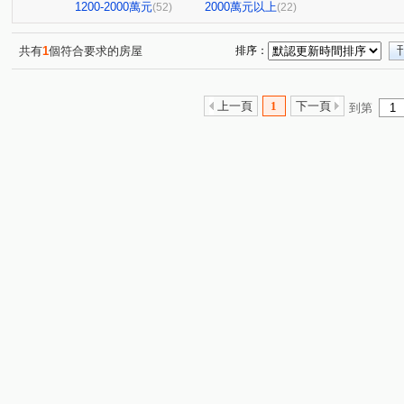
英倫莊園
中山富域
勝龍御花園
領帶城
(1)
(6)
(2)
(1)
1200-2000萬元
2000萬元以上
(52)
(22)
格誠竹美(華廈)
和美世家二期
永吉傳承六期
(1)
(1)
(2)
彰化上品苑
和美時尚
(1)
新庄別墅
和築好好窩
(1)
(1)
(1)
共有
1
個符合要求的房屋
排序：
廖厝巷
彰水路一段
中正路二段
泰和中街
(3)
(5)
(9)
(4)
中山路二段
省北路
新港路
建國東路
天
(1)
(1)
(2)
(5)
上一頁
1
下一頁
到第
彰南路三段
和泰路
番社街
中山路一段
(3)
(2)
(1)
(2)
番婆街
什股路
曉陽路
大智路二段
仁安
(1)
(1)
(1)
(1)
敦富路
和頭路
青海路二段
文明街
中清
(1)
(1)
(1)
(1)
忠善路
環中東路三段
泰瑞街
員鹿路四段
(2)
(1)
(1)
(1)
彰新路三段
東光路
中興九街
瑞陽街
西
(1)
(1)
(1)
(6)
景宗街
環太東路
南平街
孝倫路
中華路
(1)
(1)
(1)
(1)
(
施厝巷
平山路
管厝街
西川路
文化路
(1)
(1)
(2)
(1)
(1)
勝興街
彰美路六段
彰美路一段
人和巷
(1)
(1)
(1)
(1)
安溪路
自由路三段
(1)
(1)