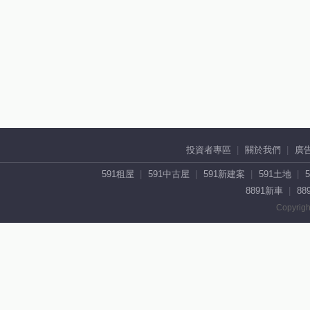
投資者專區
關於我們
廣
591租屋
591中古屋
591新建案
591土地
8891新車
88
Copyrigh