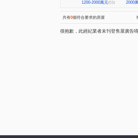
英倫莊園
中山富域
(1)
(6)
1200-2000萬元
200
(53)
總太聚作
金鑽
格誠
(1)
(1)
頂真詠心
彰化上品苑
(1)
(1)
共有
0
個符合要求的房屋
陽光大地
櫻花金馬之櫻
(1)
(1)
很抱歉，此經紀業者未刊登售屋廣告
和厝路二段
中山路二段
(1)
(1)
中正路二段
埔東街
(9)
(4)
中山路一段
彰美路三段
(2)
(8)
大智路二段
仁安路
(1)
(3)
文明街
中清路九段
(1)
(1)
員鹿路四段
打鐵巷
(1)
(1)
瑞陽街
忠善路
西和
(6)
(1)
南平街
孝倫路
中華
(1)
(1)
管厝街
西川路
文化
(2)
(1)
彰美路一段
人和巷
(1)
(1)
茄苳路一段
(1)