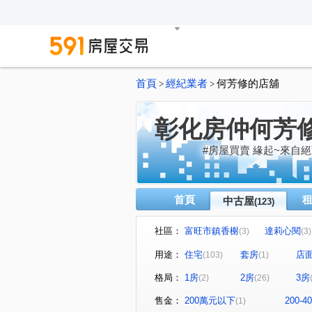
首頁
經紀業者
何芳修的店舖
>
>
彰化房仲何芳
#房屋買賣 緣起~來自絕
首頁
中古屋
(123)
社區：
富旺市鎮香榭
達莉心閱
(3)
(3)
昌祐遠見
信義之璽
(6)
(2)
用途：
住宅
套房
店
(103)
(1)
泉宇上境
惠來 栢悅花園
(2)
(8
格局：
1房
2房
3房
(2)
(26)
德鑫世紀官邸
富宇世紀美
(1)
大塊人物
和宜上美
(1)
(1)
售金：
200萬元以下
200-
(1)