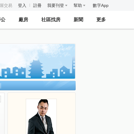
房屋交易
登入
註冊
我要刊登
幫助
數字App
辦公
廠房
社區找房
新聞
更多