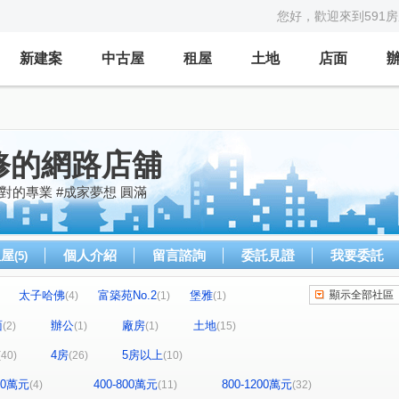
您好，歡迎來到591
新建案
中古屋
租屋
土地
店面
修的網路店舖
對的專業 #成家夢想 圓滿
租屋
個人介紹
留言諮詢
委託見證
我要委託
(5)
太子哈佛
富築苑No.2
堡雅
顯示全部社區
(4)
(1)
(1)
中正琢越
合新城峰
明煌品硯
(5)
(4)
(3)
面
辦公
廠房
土地
(2)
(1)
(1)
(15)
坤聯富 中正富貴
晶盛首耀II
)
(4)
(1)
4房
5房以上
(40)
(26)
(10)
寶輝THE SPRINGS
VVS1
精銳錦
(3)
(1)
(1)
(1)
維瓦第泰極
山水怡居 / 溪湖
卡里善
(1)
(1)
(1)
400萬元
400-800萬元
800-1200萬元
(4)
(11)
(32)