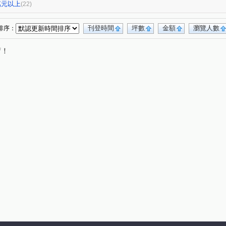
和美新都心
勝龍御花園
領帶城
(1)
(2)
(1)
0萬元以上
(22)
竹美(華廈)
和美世家二期
永吉傳承六期
(1)
(1)
(2)
和美時尚
新庄別墅
和築好好窩
(1)
(1)
(1)
刊登時間
坪數
金額
瀏覽人數
排序：
廖厝巷
彰水路一段
泰和中街
(3)
(3)
(4)
唷！
省北路
新港路
建國東路
天祥路
(1)
(2)
(6)
(2)
彰南路三段
和泰路
番社街
(3)
(2)
(1)
番婆街
什股路
曉陽路
(1)
(1)
(1)
學子巷
敦富路
和頭路
青海路二段
(1)
(1)
(1)
(1)
大墩四街
環中東路三段
泰瑞街
(1)
(1)
(1)
三民路
彰新路三段
東光路
中興九街
(1)
(1)
(1)
(1)
一街
民生路
景宗街
環太東路
(2)
(3)
(1)
(1)
路
北美路
施厝巷
平山路
(1)
(1)
(1)
(1)
路
友東路
勝興街
彰美路六段
(1)
(1)
(1)
(1)
新庄路
八德路
安溪路
自由路三段
(1)
(1)
(1)
(1)