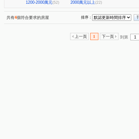
英倫莊園
中山富域
勝龍御花園
領帶城
(1)
(6)
(2)
(1)
1200-2000萬元
2000萬元以上
(52)
(22)
格誠竹美(華廈)
和美世家二期
永吉傳承六期
(1)
(1)
(2)
彰化上品苑
和美時尚
新庄別墅
和築好好窩
(1)
(1)
(1)
(1)
共有
4
個符合要求的房屋
排序：
廖厝巷
彰水路一段
中正路二段
泰和中街
(3)
(5)
(9)
(4)
中山路二段
省北路
新港路
建國東路
天
(1)
(1)
(2)
(5)
上一頁
1
下一頁
到第
彰南路三段
和泰路
番社街
中山路一段
(3)
(2)
(1)
(2)
番婆街
什股路
曉陽路
大智路二段
仁安
(1)
(1)
(1)
(1)
敦富路
和頭路
青海路二段
文明街
中清
(1)
(1)
(1)
(1)
忠善路
環中東路三段
泰瑞街
員鹿路四段
(2)
(1)
(1)
(1)
彰新路三段
東光路
中興九街
瑞陽街
西
(1)
(1)
(1)
(6)
景宗街
環太東路
南平街
孝倫路
中華路
(1)
(1)
(1)
(1)
(
施厝巷
平山路
管厝街
西川路
文化路
(1)
(1)
(2)
(1)
(1)
勝興街
彰美路六段
彰美路一段
人和巷
(1)
(1)
(1)
(1)
安溪路
自由路三段
(1)
(1)