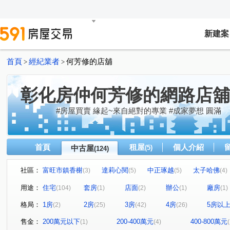
新建案
首頁
經紀業者
何芳修的店舖
>
>
彰化房仲何芳修的網路店舖
#房屋買賣 緣起~來自絕對的專業 #成家夢想 圓滿
首頁
租屋
個人介紹
中古屋
(5)
(124)
社區：
富旺市鎮香榭
達莉心閱
中正琢越
太子哈佛
(3)
(5)
(5)
(4)
堡雅
昌祐遠見
信義之璽
合新城峰
明煌
(1)
(5)
(2)
(4)
用途：
住宅
套房
店面
辦公
廠房
(104)
(1)
(2)
(1)
(1)
惠來 栢悅花園
坤聯富 中正富貴
(4)
晶盛首耀II
德
(8)
(1)
格局：
1房
2房
3房
4房
5房以
(2)
(25)
(42)
(26)
富宇世紀美
寶輝THE SPRINGS
VVS1
精銳錦
(3)
(1)
(1)
和美新都心
和宜上美
維瓦第泰極
山水怡居 / 
(2)
(1)
(1)
售金：
200萬元以下
200-400萬元
400-800萬元
(1)
(4)