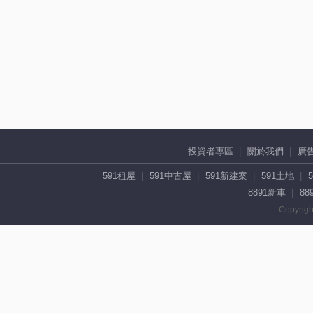
投資者專區
關於我們
廣
591租屋
591中古屋
591新建案
591土地
8891新車
88
Copyrigh