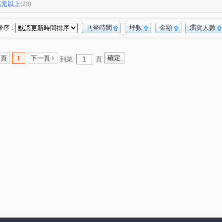
勝龍御花園
領帶城
金鑽
(2)
(1)
(1)
0萬元以上
(20)
二期
永吉傳承六期
頂真詠心
(1)
(2)
(1)
新庄別墅
和築好好窩
陽光大地
(1)
(1)
(1)
刊登時間
坪數
金額
瀏覽人數
排序：
天祥路
茄苳路一段
中正路二段
(2)
(1)
(9)
中山路二段
省北路
新港路
(1)
(1)
(2)
一頁
1
下一頁
到第
頁
南路三段
和泰路
番社街
中山路一段
(3)
(2)
(1)
(2)
台灣大道八段
曉陽路
大智路二段
(1)
(1)
(1)
路
和頭路
青海路二段
文明街
(1)
(1)
(1)
(1)
環中東路三段
泰瑞街
員鹿路四段
(1)
(1)
(1)
路三段
東光路
中興九街
瑞陽街
(1)
(1)
(1)
(6)
宗街
南平街
孝倫路
中華路
(1)
(1)
(1)
(1)
路
管厝街
西川路
文化路
(1)
(2)
(1)
(1)
路六段
彰美路一段
人和巷
新庄路
(1)
(1)
(1)
(1)
路三段
(1)