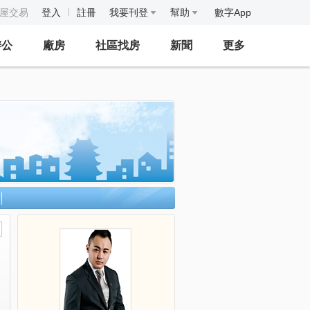
房屋交易
登入
註冊
我要刊登
幫助
數字App
辦公
廠房
社區找房
新聞
更多