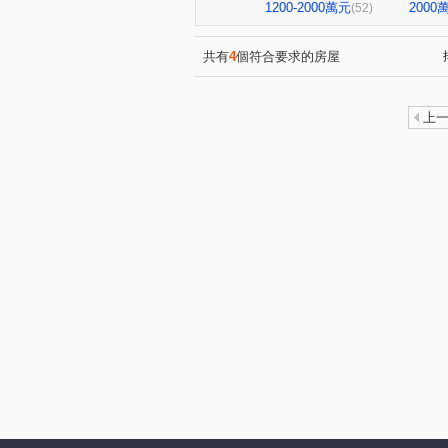
英倫莊園
中山富域
(1)
(6)
1200-2000萬元
200
(52)
格誠竹美(華廈)
和美世家
(1)
彰化上品苑
和美時尚
(1)
(1)
共有
4
個符合要求的房屋
廖厝巷
彰水路一段
(3)
(5)
泰和中街
(4)
和厝路二段
(1)
上
建國東路
埔東街
彰
(5)
(4)
彰美路三段
番婆街
(8)
(1)
仁安路
學子巷
敦富
(3)
(1)
中清路九段
忠善路
(1)
(2)
打鐵巷
三民路
彰新
(1)
(1)
西和一街
民生路
景
(2)
(3)
北美路
施厝巷
平山
(1)
(1)
友東路
勝興街
彰美
(1)
(1)
八德路
安溪路
自由
(1)
(1)