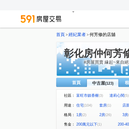
首頁
經紀業者
何芳修的店舖
>
>
彰化房仲何芳
#房屋買賣 緣起~來自絕
首頁
中古屋
(123)
社區：
富旺市鎮香榭
達莉心閱
(3)
(5)
太子哈佛
富築苑No.2
(4)
(1)
用途：
住宅
套房
店
(104)
(1)
泉宇上境
惠來 栢悅花園
(2)
(8
格局：
1房
2房
3房
(2)
(26)
德鑫世紀官邸
富宇世紀美
(1)
和美新都心
和宜上美
(2)
(1)
售金：
200萬元以下
200-
(1)