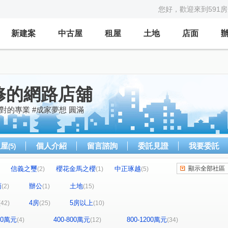
您好，歡迎來到591
新建案
中古屋
租屋
土地
店面
修的網路店舖
對的專業 #成家夢想 圓滿
租屋
個人介紹
留言諮詢
委託見證
我要委託
(5)
信義之璽
櫻花金馬之櫻
中正琢越
顯示全部社區
(2)
(1)
(5)
堡雅
昌祐遠見
合新城峰
明煌品硯
(1)
(5)
(4)
(3)
面
辦公
土地
(2)
(1)
(15)
坤聯富 中正富貴
晶盛首耀II
大道100
)
(4)
(1)
(1)
4房
5房以上
(42)
(25)
(10)
寶輝THE SPRINGS
VVS1
精銳錦
(3)
(1)
(1)
(1)
維瓦第泰極
山水怡居 / 溪湖
卡里善
(1)
(1)
(1)
400萬元
400-800萬元
800-1200萬元
(4)
(12)
(34)