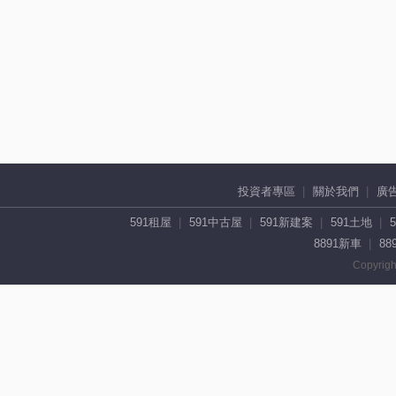
投資者專區
關於我們
廣
591租屋
591中古屋
591新建案
591土地
8891新車
88
Copyrigh