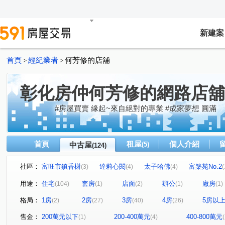
新建案
首頁
經紀業者
何芳修的店舖
>
>
彰化房仲何芳修的網路店舖
#房屋買賣 緣起~來自絕對的專業 #成家夢想 圓滿
首頁
租屋
個人介紹
中古屋
(5)
(124)
社區：
富旺市鎮香榭
達莉心閱
太子哈佛
富築苑No.2
(3)
(4)
(4)
(
昌祐遠見
信義之璽
中正琢越
合新城峰
(6)
(2)
(5)
(4)
用途：
住宅
套房
店面
辦公
廠房
(104)
(1)
(2)
(1)
(1)
泉宇上境
惠來 栢悅花園
坤聯富 中正富貴
晶盛
(2)
(8)
(4)
格局：
1房
2房
3房
4房
5房以
(2)
(27)
(40)
(26)
德鑫世紀官邸
富宇世紀美
寶輝THE SPRINGS
(1)
(3)
(1)
大塊人物
和宜上美
維瓦第泰極
山水怡居 / 溪
(1)
(1)
(1)
售金：
200萬元以下
200-400萬元
400-800萬元
(1)
(4)