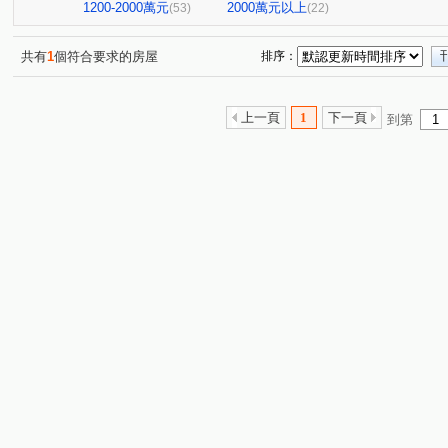
英倫莊園
中山富域
和美新都心
勝龍御花園
(1)
(6)
(1)
(2)
1200-2000萬元
2000萬元以上
(53)
(22)
總太聚作
金鑽
格誠竹美(華廈)
和美世家二期
(1)
(1)
(1)
(1
頂真詠心
彰化上品苑
和美時尚
新庄別墅
(1)
(1)
(1)
(1)
共有
1
個符合要求的房屋
排序：
陽光大地
櫻花金馬之櫻
廖厝巷
彰水路一段
(1)
(1)
(3)
(4)
和厝路二段
中山路二段
省北路
新港路
(1)
(1)
(1)
(2)
上一頁
1
下一頁
到第
中正路二段
埔東街
彰南路三段
和泰路
(9)
(4)
(3)
(2)
中山路一段
彰美路三段
番婆街
什股路
(2)
(8)
(1)
(1)
大智路二段
仁安路
學子巷
敦富路
和頭
(1)
(3)
(1)
(1)
文明街
中清路九段
大墩四街
環中東路三段
(1)
(1)
(1)
(1)
員鹿路四段
打鐵巷
三民路
彰新路三段
(1)
(1)
(1)
(1)
瑞陽街
忠善路
西和一街
民生路
景宗街
(6)
(1)
(2)
(3)
(
南平街
孝倫路
中華路
北美路
施厝巷
(1)
(1)
(1)
(1)
(1)
管厝街
西川路
文化路
友東路
勝興街
(2)
(1)
(1)
(1)
(1)
彰美路一段
人和巷
新庄路
(1)
八德路
安溪
(1)
(1)
(1)
茄苳路一段
(1)