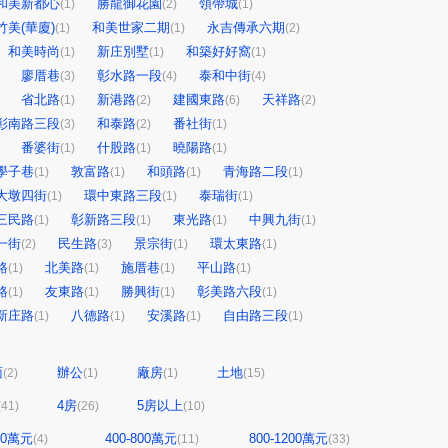
和美新都心
勝龍御花園
領帶城
(1)
(2)
(1)
竹美(華廈)
和美世家二期
永吉傳承六期
(1)
(1)
(2)
和美時尚
新庄別墅
和築好好窩
(1)
(1)
(1)
廖厝巷
彰水路一段
泰和中街
(3)
(4)
(4)
省北路
新港路
建國東路
天祥路
(1)
(2)
(6)
(2)
彰南路三段
和泰路
番社街
(3)
(2)
(1)
番婆街
什股路
曉陽路
(1)
(1)
(1)
學子巷
敦富路
和頭路
青海路二段
(1)
(1)
(1)
(1)
大墩四街
環中東路三段
泰瑞街
(1)
(1)
(1)
三民路
彰新路三段
東光路
中興九街
(1)
(1)
(1)
(1)
一街
民生路
景宗街
環太東路
(2)
(3)
(1)
(1)
路
北美路
施厝巷
平山路
(1)
(1)
(1)
(1)
路
友東路
勝興街
彰美路六段
(1)
(1)
(1)
(1)
新庄路
八德路
安溪路
自由路三段
(1)
(1)
(1)
(1)
面
辦公
廠房
土地
(2)
(1)
(1)
(15)
4房
5房以上
(41)
(26)
(10)
400萬元
400-800萬元
800-1200萬元
(4)
(11)
(33)