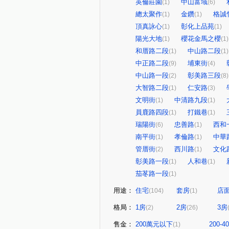
英倫莊園
中山富域
(1)
(6)
總太聚作
金鑽
格誠
(1)
(1)
頂真詠心
彰化上品苑
(1)
(1)
陽光大地
櫻花金馬之櫻
(1)
(1)
和厝路二段
中山路二段
(1)
(1)
中正路二段
埔東街
(9)
(4)
中山路一段
彰美路三段
(2)
(8)
大智路二段
仁安路
(1)
(3)
文明街
中清路九段
(1)
(1)
員鹿路四段
打鐵巷
(1)
(1)
瑞陽街
忠善路
西和
(6)
(1)
南平街
孝倫路
中華
(1)
(1)
管厝街
西川路
文化
(2)
(1)
彰美路一段
人和巷
(1)
(1)
茄苳路一段
(1)
用途：
住宅
套房
店
(104)
(1)
格局：
1房
2房
3房
(2)
(26)
售金：
200萬元以下
200-
(1)