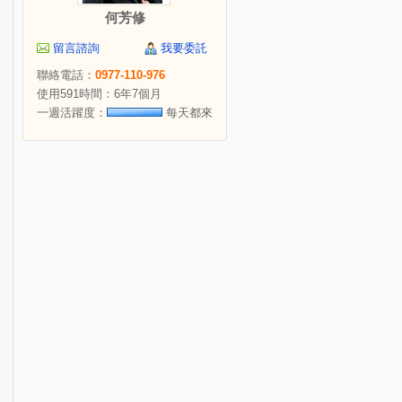
何芳修
留言諮詢
我要委託
聯絡電話：
0977-110-976
使用591時間：6年7個月
一週活躍度：
每天都來