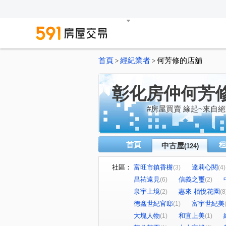
首頁
經紀業者
何芳修的店舖
>
>
彰化房仲何芳
#房屋買賣 緣起~來自絕
首頁
中古屋
(124)
社區：
富旺市鎮香榭
達莉心閱
(3)
(4)
昌祐遠見
信義之璽
(6)
(2)
泉宇上境
惠來 栢悅花園
(2)
(8
德鑫世紀官邸
富宇世紀美
(1)
大塊人物
和宜上美
(1)
(1)