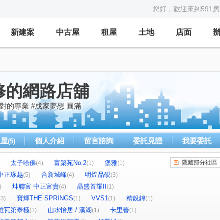
您好，歡迎來到591
新建案
中古屋
租屋
土地
店面
修的網路店舖
對的專業 #成家夢想 圓滿
租屋
個人介紹
留言諮詢
委託見證
我要委託
(5)
太子哈佛
富築苑No.2
堡雅
隱藏部分社區
(4)
(1)
(1)
中正琢越
合新城峰
明煌品硯
(5)
(4)
(3)
坤聯富 中正富貴
晶盛首耀II
)
(4)
(1)
寶輝THE SPRINGS
VVS1
精銳錦
(3)
(1)
(1)
(1)
維瓦第泰極
山水怡居 / 溪湖
卡里善
(1)
(1)
(1)