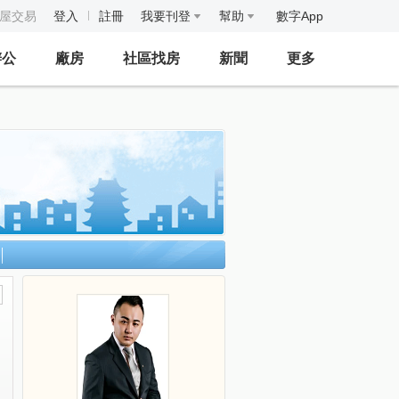
房屋交易
登入
註冊
我要刊登
幫助
數字App
辦公
廠房
社區找房
新聞
更多