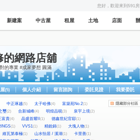
您好，歡迎來到591
新建案
中古屋
租屋
土地
店面
修的網路店舖
對的專業 #成家夢想 圓滿
租屋
個人介紹
留言諮詢
委託見證
我要委託
(5)
中正琢越
太子哈佛
富築苑No.2
隱藏部分社區
(5)
(4)
(1)
之璽
合新城峰
明煌品硯
泉宇上境
(2)
(4)
(3)
(2)
正富貴
晶盛首耀II
德鑫世紀官邸
(4)
(1)
(1)
INGS
VVS1
精銳錦
大塊人物
(1)
(1)
(1)
(1)
維瓦第泰極
山水怡居 / 溪湖
卡里善
(1)
(1)
(1)