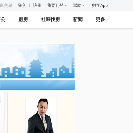
房屋交易
登入
註冊
我要刊登
幫助
數字App
辦公
廠房
社區找房
新聞
更多