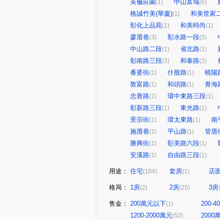
英倫莊園
中山富域
(1)
(6)
格誠竹美(華廈)
和美世家
(1)
彰化上品苑
和美時尚
(1)
(1)
廖厝巷
彰水路一段
(3)
(5)
中山路二段
省北路
(1)
(1)
彰南路三段
和泰路
(3)
(2)
番婆街
什股路
曉陽
(1)
(1)
敦富路
和頭路
青海
(1)
(1)
忠善路
環中東路三段
(2)
(1)
彰新路三段
東光路
(1)
(1)
景宗街
環太東路
南
(1)
(1)
施厝巷
平山路
管厝
(1)
(1)
勝興街
彰美路六段
(1)
(1)
安溪路
自由路三段
(1)
(1)
用途：
住宅
套房
店
(104)
(1)
格局：
1房
2房
3房
(2)
(25)
售金：
200萬元以下
200-
(1)
1200-2000萬元
200
(52)