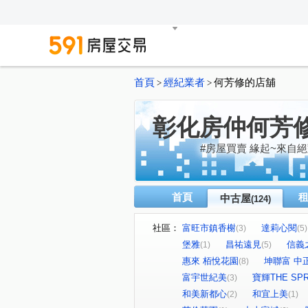
首頁
經紀業者
何芳修的店舖
>
>
彰化房仲何芳
#房屋買賣 緣起~來自絕
首頁
中古屋
(124)
社區：
富旺市鎮香榭
達莉心閱
(3)
(5)
堡雅
昌祐遠見
信義
(1)
(5)
惠來 栢悅花園
坤聯富 中
(8)
富宇世紀美
寶輝THE SPR
(3)
和美新都心
和宜上美
(2)
(1)