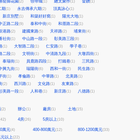
勝龍御花園
領帶城
總太聚作
金鑽
(2)
(1)
(1)
(1)
二期
永吉傳承六期
頂真詠心
(1)
(2)
(1)
新庄別墅
和築好好窩
陽光大地
(1)
(1)
(1)
中正路二段
泰和中街
和厝路二段
(9)
(4)
(1)
新港路
建國東路
天祥路
埔東街
(2)
(5)
(2)
(4)
番社街
中山路一段
彰美路三段
(1)
(2)
(8)
路
大智路二段
仁安路
學子巷
(1)
(1)
(3)
(1)
路二段
文明街
中清路九段
大墩四街
(1)
(1)
(1)
(1)
泰瑞街
員鹿路四段
打鐵巷
三民路
(1)
(1)
(1)
(1)
中興九街
瑞陽街
西和一街
民生路
(1)
(6)
(2)
(3)
平街
孝倫路
中華路
北美路
(1)
(1)
(1)
(1)
街
西川路
文化路
友東路
(2)
(1)
(1)
(1)
彰美路一段
人和巷
新庄路
八德路
(1)
(1)
(1)
(1)
面
辦公
廠房
土地
(2)
(1)
(1)
(15)
4房
5房以上
(42)
(26)
(10)
400萬元
400-800萬元
800-1200萬元
(4)
(12)
(33)
0萬元以上
(22)