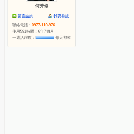
何芳修
留言諮詢
我要委託
聯絡電話：
0977-110-976
使用591時間：6年7個月
一週活躍度：
每天都來