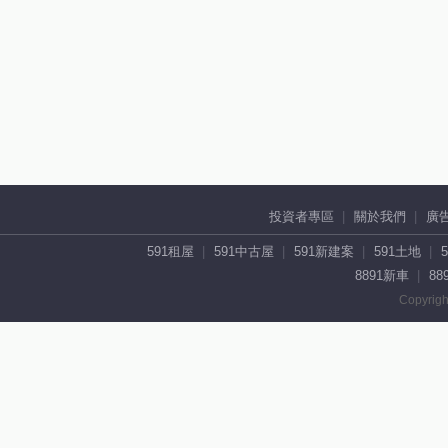
投資者專區
關於我們
廣
591租屋
591中古屋
591新建案
591土地
8891新車
88
Copyrigh