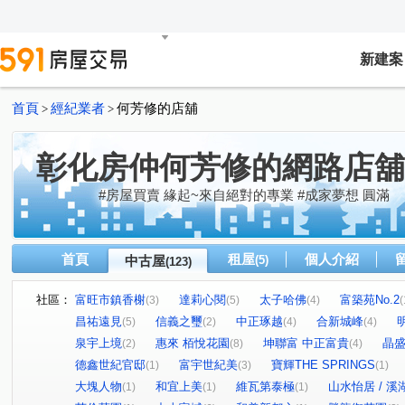
新建案
首頁
經紀業者
何芳修的店舖
>
>
彰化房仲何芳修的網路店舖
#房屋買賣 緣起~來自絕對的專業 #成家夢想 圓滿
首頁
租屋
個人介紹
中古屋
(5)
(123)
社區：
富旺市鎮香榭
達莉心閱
太子哈佛
富築苑No.2
(3)
(5)
(4)
(
昌祐遠見
信義之璽
中正琢越
合新城峰
(5)
(2)
(4)
(4)
泉宇上境
惠來 栢悅花園
坤聯富 中正富貴
晶盛
(2)
(8)
(4)
德鑫世紀官邸
富宇世紀美
寶輝THE SPRINGS
(1)
(3)
(1)
大塊人物
和宜上美
維瓦第泰極
山水怡居 / 溪
(1)
(1)
(1)