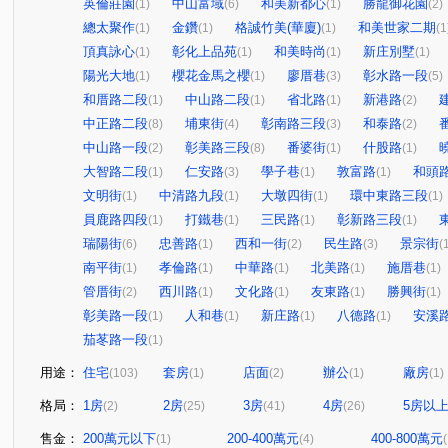
英倫莊園
中山富域
和美新都心
勝龍御花園
(1)
(6)
(1)
(2)
總太聚作
金鑽
格誠竹美(華廈)
和美世家二期
(1)
(1)
(1)
(1
頂真詠心
彰化上品苑
和美時尚
新庄別墅
(1)
(1)
(1)
(1)
陽光大地
櫻花金馬之櫻
廖厝巷
彰水路一段
(1)
(1)
(3)
(5)
和厝路二段
中山路二段
省北路
新港路
(1)
(1)
(1)
(2)
中正路二段
埔東街
彰南路三段
和泰路
(8)
(4)
(3)
(2)
中山路一段
彰美路三段
番婆街
什股路
(2)
(8)
(1)
(1)
大智路二段
仁安路
學子巷
敦富路
和頭
(1)
(3)
(1)
(1)
文明街
中清路九段
大墩四街
環中東路三段
(1)
(1)
(1)
(1)
員鹿路四段
打鐵巷
三民路
彰新路三段
(1)
(1)
(1)
(1)
瑞陽街
忠善路
西和一街
民生路
景宗街
(6)
(1)
(2)
(3)
(
南平街
孝倫路
中華路
北美路
施厝巷
(1)
(1)
(1)
(1)
(1)
管厝街
西川路
文化路
友東路
勝興街
(2)
(1)
(1)
(1)
(1)
彰美路一段
人和巷
新庄路
八德路
安溪
(1)
(1)
(1)
(1)
茄苳路一段
(1)
用途：
住宅
套房
店面
辦公
廠房
(103)
(1)
(2)
(1)
(1)
格局：
1房
2房
3房
4房
5房以
(2)
(25)
(41)
(26)
售金：
200萬元以下
200-400萬元
400-800萬元
(1)
(4)