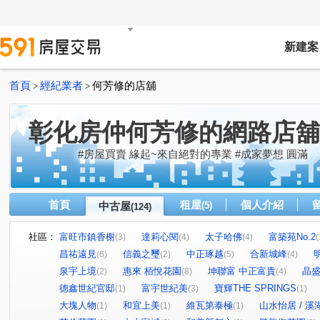
新建案
首頁
經紀業者
何芳修的店舖
>
>
彰化房仲何芳修的網路店舖
#房屋買賣 緣起~來自絕對的專業 #成家夢想 圓滿
首頁
租屋
個人介紹
中古屋
(5)
(124)
社區：
富旺市鎮香榭
達莉心閱
太子哈佛
富築苑No.2
(3)
(4)
(4)
(
昌祐遠見
信義之璽
中正琢越
合新城峰
(6)
(2)
(5)
(4)
泉宇上境
惠來 栢悅花園
坤聯富 中正富貴
晶盛
(2)
(8)
(4)
德鑫世紀官邸
富宇世紀美
寶輝THE SPRINGS
(1)
(3)
(1)
大塊人物
和宜上美
維瓦第泰極
山水怡居 / 溪
(1)
(1)
(1)