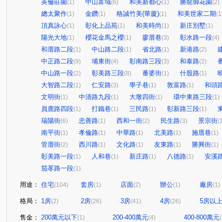
英倫莊園
中山富域
和美新都心
勝龍御花園
(1)
(6)
(1)
(2)
總太聚作
金鑽
格誠竹美(華廈)
和美世家二期
(1)
(1)
(1)
(1
頂真詠心
彰化上品苑
和美時尚
新庄別墅
(1)
(1)
(1)
(1)
陽光大地
櫻花金馬之櫻
廖厝巷
彰水路一段
(1)
(1)
(3)
(4)
和厝路二段
中山路二段
省北路
新港路
(1)
(1)
(1)
(2)
中正路二段
埔東街
彰南路三段
和泰路
(9)
(4)
(3)
(2)
中山路一段
彰美路三段
番婆街
什股路
(2)
(8)
(1)
(1)
大智路二段
仁安路
學子巷
敦富路
和頭
(1)
(3)
(1)
(1)
文明街
中清路九段
大墩四街
環中東路三段
(1)
(1)
(1)
(1)
員鹿路四段
打鐵巷
三民路
彰新路三段
(1)
(1)
(1)
(1)
瑞陽街
忠善路
西和一街
民生路
景宗街
(6)
(1)
(2)
(3)
(
南平街
孝倫路
中華路
北美路
施厝巷
(1)
(1)
(1)
(1)
(1)
管厝街
西川路
文化路
友東路
勝興街
(2)
(1)
(1)
(1)
(1)
彰美路一段
人和巷
新庄路
八德路
安溪
(1)
(1)
(1)
(1)
茄苳路一段
(1)
用途：
住宅
套房
店面
辦公
廠房
(104)
(1)
(2)
(1)
(1)
格局：
1房
2房
3房
4房
5房以
(2)
(26)
(41)
(26)
售金：
200萬元以下
200-400萬元
400-800萬元
(1)
(4)