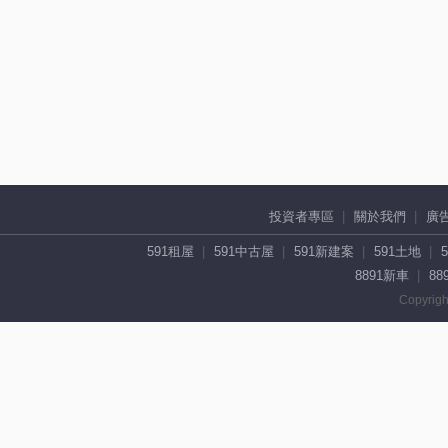
投資者專區
關於我們
廣
591租屋
591中古屋
591新建案
591土地
8891新車
88
Copyrigh