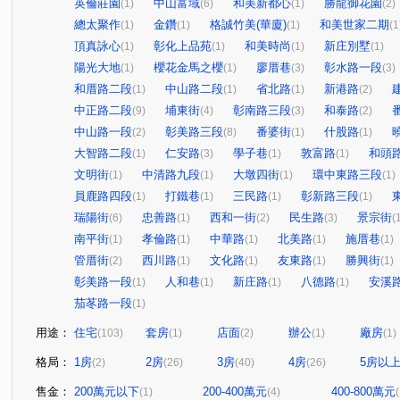
英倫莊園
中山富域
和美新都心
勝龍御花園
(1)
(6)
(1)
(2)
總太聚作
金鑽
格誠竹美(華廈)
和美世家二期
(1)
(1)
(1)
(1
頂真詠心
彰化上品苑
和美時尚
新庄別墅
(1)
(1)
(1)
(1)
陽光大地
櫻花金馬之櫻
廖厝巷
彰水路一段
(1)
(1)
(3)
(3)
和厝路二段
中山路二段
省北路
新港路
(1)
(1)
(1)
(2)
中正路二段
埔東街
彰南路三段
和泰路
(9)
(4)
(3)
(2)
中山路一段
彰美路三段
番婆街
什股路
(2)
(8)
(1)
(1)
大智路二段
仁安路
學子巷
敦富路
和頭
(1)
(3)
(1)
(1)
文明街
中清路九段
大墩四街
環中東路三段
(1)
(1)
(1)
(1)
員鹿路四段
打鐵巷
三民路
彰新路三段
(1)
(1)
(1)
(1)
瑞陽街
忠善路
西和一街
民生路
景宗街
(6)
(1)
(2)
(3)
(
南平街
孝倫路
中華路
北美路
施厝巷
(1)
(1)
(1)
(1)
(1)
管厝街
西川路
文化路
友東路
勝興街
(2)
(1)
(1)
(1)
(1)
彰美路一段
人和巷
新庄路
八德路
安溪
(1)
(1)
(1)
(1)
茄苳路一段
(1)
用途：
住宅
套房
店面
辦公
廠房
(103)
(1)
(2)
(1)
(1)
格局：
1房
2房
3房
4房
5房以
(2)
(26)
(40)
(26)
售金：
200萬元以下
200-400萬元
400-800萬元
(1)
(4)