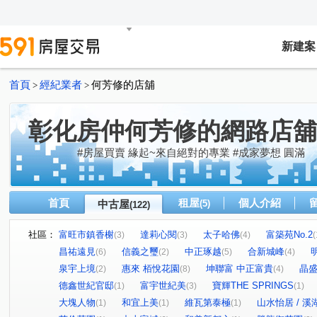
新建案
首頁
經紀業者
何芳修的店舖
>
>
彰化房仲何芳修的網路店舖
#房屋買賣 緣起~來自絕對的專業 #成家夢想 圓滿
首頁
租屋
個人介紹
中古屋
(5)
(122)
社區：
富旺市鎮香榭
達莉心閱
太子哈佛
富築苑No.2
(3)
(3)
(4)
(
昌祐遠見
信義之璽
中正琢越
合新城峰
(6)
(2)
(5)
(4)
泉宇上境
惠來 栢悅花園
坤聯富 中正富貴
晶盛
(2)
(8)
(4)
德鑫世紀官邸
富宇世紀美
寶輝THE SPRINGS
(1)
(3)
(1)
大塊人物
和宜上美
維瓦第泰極
山水怡居 / 溪
(1)
(1)
(1)