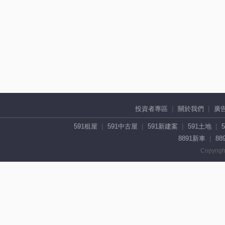
投資者專區
關於我們
廣
591租屋
591中古屋
591新建案
591土地
8891新車
88
Copyrigh