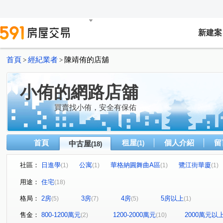
新建案
首頁
經紀業者
陳靖侑的店舖
>
>
小侑的網路店舖
買賣找小侑，安全有保佑
首頁
租屋
個人介紹
留
中古屋
(1)
(18)
社區：
日進學
公寓
華格納圓舞曲A區
鷺江街華廈
(1)
(1)
(1)
(1)
長虹天馥
玫瑰3米6
崇利台北京城
公寓
(1)
(1)
(1)
(1)
用途：
住宅
(18)
長榮路華廈
前港街
永平街
成泰路三段
(1)
(1)
(1)
(1)
格局：
2房
3房
4房
5房以上
(5)
(7)
(5)
(1)
忠孝東路五段
水湳街
鷺江街
新五路三段
(1)
(1)
(1)
(1)
重陽路三段
重安街
仁愛街
民享街
中正
(1)
(1)
(1)
(1)
售金：
800-1200萬元
1200-2000萬元
2000萬元以
(2)
(10)