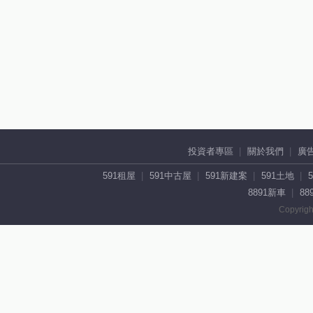
投資者專區
關於我們
廣
591租屋
591中古屋
591新建案
591土地
8891新車
88
Copyrigh