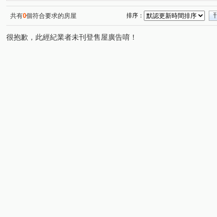
凌雲路一段
長榮路
前港街
(1)
(1)
(1)
共有
0
個符合要求的房屋
排序：
很抱歉，此經紀業者未刊登售屋廣告唷！