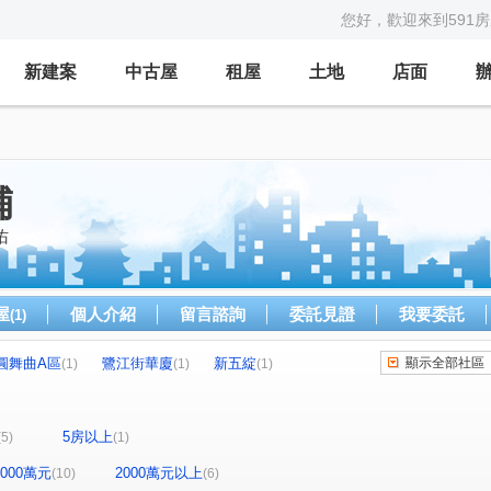
您好，歡迎來到591
新建案
中古屋
租屋
土地
店面
舖
佑
屋
個人介紹
留言諮詢
委託見證
我要委託
(1)
圓舞曲A區
鷺江街華廈
新五綻
顯示全部社區
(1)
(1)
(1)
崇利台北京城
公寓
大慶榕莊
(1)
(1)
(1)
永平街
成泰路三段
民族路
(1)
(1)
(2)
5房以上
(5)
(1)
鷺江街
新五路三段
中央北路
(1)
(1)
(1)
仁愛街
民享街
中正路
東信路
(1)
(1)
(1)
(1)
-2000萬元
2000萬元以上
(10)
(6)