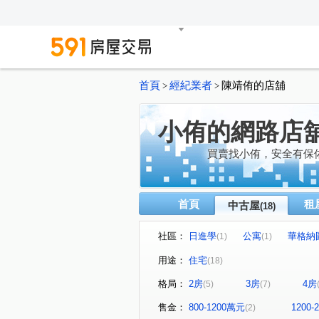
首頁
經紀業者
陳靖侑的店舖
>
>
小侑的網路店
買賣找小侑，安全有保
首頁
租
中古屋
(18)
社區：
日進學
公寓
華格納
(1)
(1)
長虹天馥
玫瑰3米6
(1)
(1)
用途：
住宅
(18)
長榮路華廈
前港街
(1)
(1)
格局：
2房
3房
4房
(5)
(7)
忠孝東路五段
水湳街
(1)
(1)
重陽路三段
重安街
(1)
(1)
售金：
800-1200萬元
1200
(2)