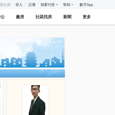
房屋交易
登入
註冊
我要刊登
幫助
數字App
辦公
廠房
社區找房
新聞
更多