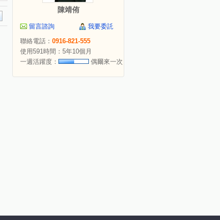
陳靖侑
留言諮詢
我要委託
聯絡電話：
0916-821-555
使用591時間：5年10個月
一週活躍度：
偶爾來一次