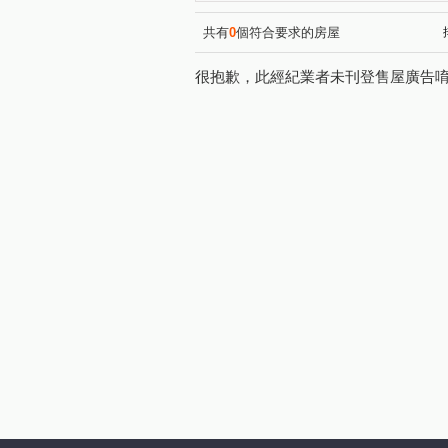
凌雲路一段
長榮路
(1)
(1)
共有
0
個符合要求的房屋
很抱歉，此經紀業者未刊登售屋廣告