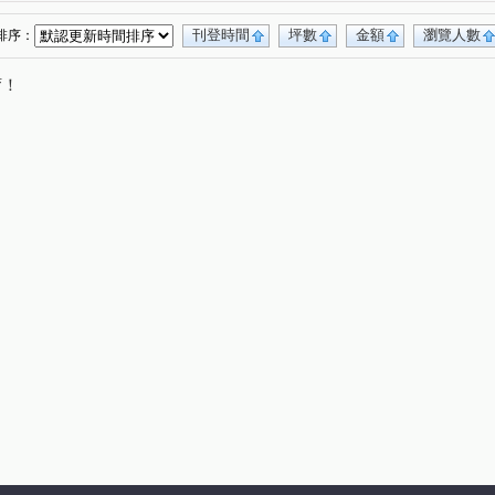
前港街
(1)
刊登時間
坪數
金額
瀏覽人數
排序：
唷！