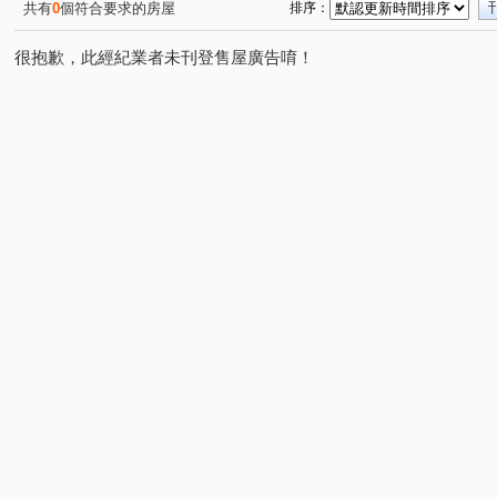
共有
0
個符合要求的房屋
排序：
很抱歉，此經紀業者未刊登售屋廣告唷！