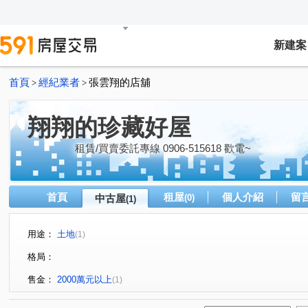
新建案
首頁
經紀業者
張雲翔的店舖
>
>
翔翔的珍藏好屋
租賃/買賣委託專線 0906-515618 歡電~
首頁
租屋
個人介紹
留
中古屋
(0)
(1)
用途：
土地
(1)
格局：
售金：
2000萬元以上
(1)