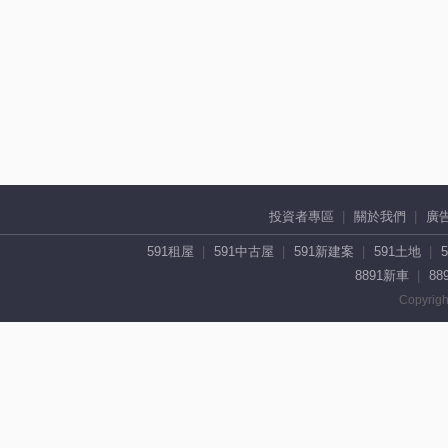
投資者專區
關於我們
廣
591租屋
591中古屋
591新建案
591土地
8891新車
88
Copyrigh