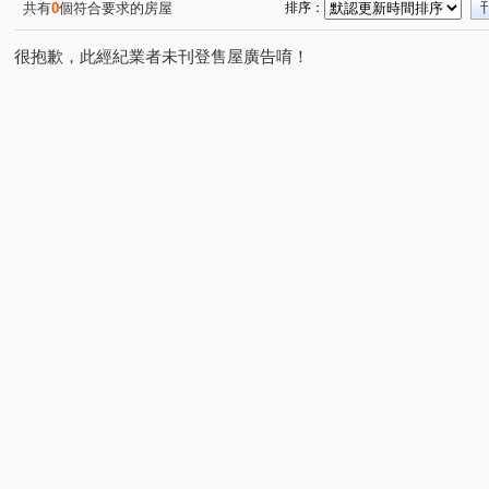
共有
0
個符合要求的房屋
排序：
很抱歉，此經紀業者未刊登售屋廣告唷！