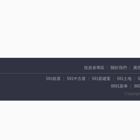
投資者專區
關於我們
廣
591租屋
591中古屋
591新建案
591土地
8891新車
88
Copyrigh