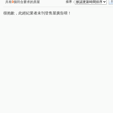
共有
0
個符合要求的房屋
排序：
很抱歉，此經紀業者未刊登售屋廣告唷！