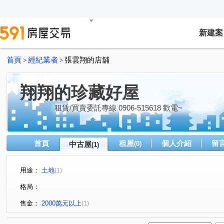
新建案
首頁
經紀業者
張雲翔的店舖
>
>
翔翔的珍藏好屋
租賃/買賣委託專線 0906-515618 歡電~
首頁
租屋
個人介紹
留
中古屋
(0)
(1)
用途：
土地
(1)
格局：
售金：
2000萬元以上
(1)