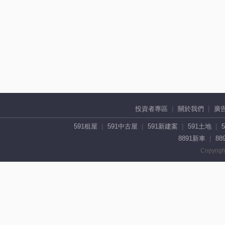
投資者專區
關於我們
廣
591租屋
591中古屋
591新建案
591土地
8891新車
88
Copyrigh