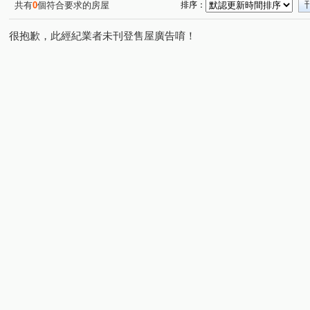
共有
0
個符合要求的房屋
排序：
很抱歉，此經紀業者未刊登售屋廣告唷！