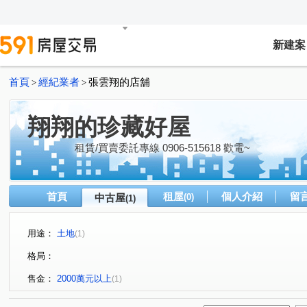
新建案
首頁
經紀業者
張雲翔的店舖
>
>
翔翔的珍藏好屋
租賃/買賣委託專線 0906-515618 歡電~
首頁
租屋
個人介紹
留
中古屋
(0)
(1)
用途：
土地
(1)
格局：
售金：
2000萬元以上
(1)