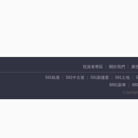
投資者專區
關於我們
廣
591租屋
591中古屋
591新建案
591土地
8891新車
88
Copyrigh