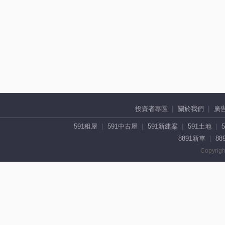
投資者專區
關於我們
廣
591租屋
591中古屋
591新建案
591土地
8891新車
88
Copyrigh