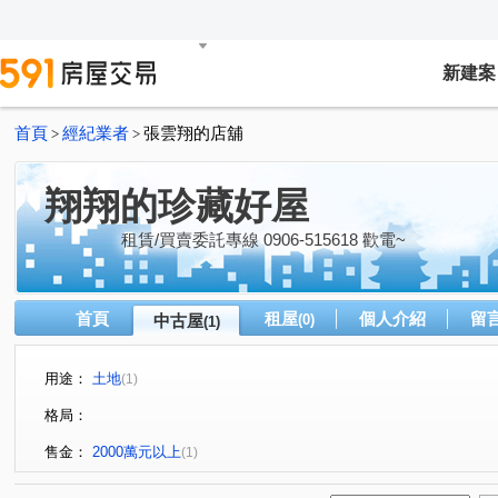
新建案
首頁
經紀業者
張雲翔的店舖
>
>
翔翔的珍藏好屋
租賃/買賣委託專線 0906-515618 歡電~
首頁
租屋
個人介紹
留
中古屋
(0)
(1)
用途：
土地
(1)
格局：
售金：
2000萬元以上
(1)