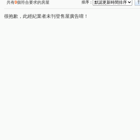
共有
0
個符合要求的房屋
排序：
很抱歉，此經紀業者未刊登售屋廣告唷！