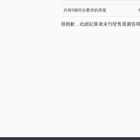
共有
0
個符合要求的房屋
很抱歉，此經紀業者未刊登售屋廣告