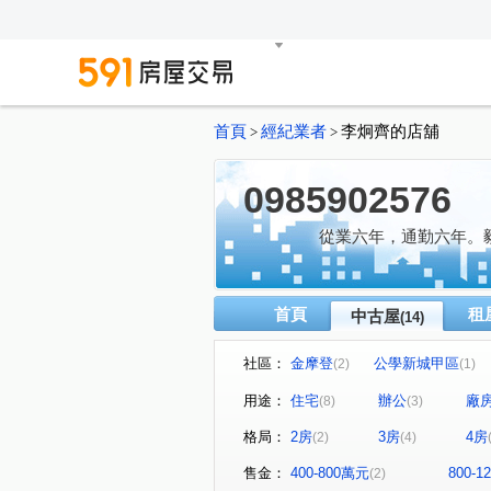
首頁
經紀業者
李炯齊的店舖
>
>
0985902576
從業六年，通勤六年。
首頁
租
中古屋
(14)
社區：
金摩登
公學新城甲區
(2)
(1)
名發 天琚
星都匯
移
(1)
(1)
用途：
住宅
辦公
廠
(8)
(3)
建功一路
埔頂一路
(1)
(1)
格局：
2房
3房
4房
(2)
(4)
興隆路三段
博愛街
(1)
(1)
售金：
400-800萬元
800-
(2)