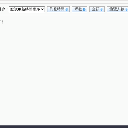
刊登時間
坪數
金額
瀏覽人數
排序：
唷！