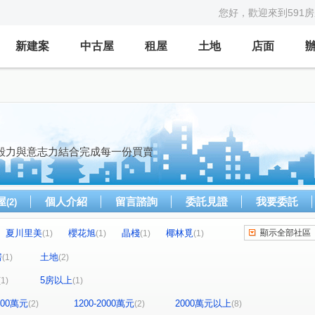
您好，歡迎來到591
新建案
中古屋
租屋
土地
店面
毅力與意志力結合完成每一份買賣
屋
個人介紹
留言諮詢
委託見證
我要委託
(2)
夏川里美
櫻花旭
晶棧
椰林覓
顯示全部社區
(1)
(1)
(1)
(1)
動方城
一森峰
公園段
光復路二段
(1)
(1)
(2)
(2)
房
土地
(1)
(2)
金溪路
三明街
勝利十三街
(1)
(1)
(1)
5房以上
(1)
(1)
旭光一路
中華路一段
隘口六街
(1)
(1)
(1)
1200萬元
1200-2000萬元
2000萬元以上
(2)
(2)
(8)