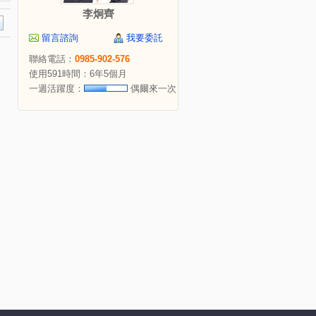
李炯齊
留言諮詢
我要委託
聯絡電話：
0985-902-576
使用591時間：6年5個月
一週活躍度：
偶爾來一次