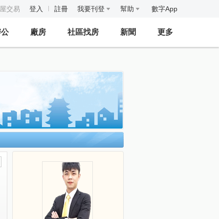
房屋交易
登入
註冊
我要刊登
幫助
數字App
辦公
廠房
社區找房
新聞
更多