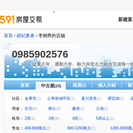
新建案
首頁
經紀業者
李炯齊的店舖
>
>
0985902576
從業六年，通勤六年。毅力與意志力結合完成每一
首頁
租屋
個人介紹
留
中古屋
(2)
(14)
社區：
金摩登
公學新城甲區
夏川里美
櫻花旭
(2)
(1)
(1)
(1)
名發 天琚
星都匯
移動方城
一森峰
公園
(1)
(1)
(1)
(1)
用途：
住宅
辦公
廠房
土地
(8)
(3)
(1)
(2)
建功一路
埔頂一路
金溪路
三明街
勝利
(1)
(1)
(1)
(1)
格局：
2房
3房
4房
5房以上
(2)
(4)
(1)
(1)
興隆路三段
博愛街
旭光一路
中華路一段
(1)
(1)
(1)
(1)
售金：
400-800萬元
800-1200萬元
1200-2000
(2)
(2)