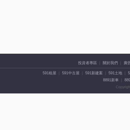
投資者專區
關於我們
廣
591租屋
591中古屋
591新建案
591土地
8891新車
88
Copyrigh