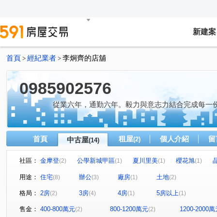
新建案
首頁
經紀業者
李炯齊的店舖
>
>
0985902576
從業六年，通勤六年。毅力與意志力結合完成每一
首頁
租屋
個人介紹
留
中古屋
(2)
(14)
社區：
金摩登
公學新城甲區
夏川里美
櫻花旭
(2)
(1)
(1)
(1)
名發 天琚
星都匯
移動方城
一森峰
公園
(1)
(1)
(1)
(1)
用途：
住宅
辦公
廠房
土地
(8)
(3)
(1)
(2)
建功一路
埔頂一路
金溪路
三明街
勝利
(1)
(1)
(1)
(1)
格局：
2房
3房
4房
5房以上
(2)
(4)
(1)
(1)
興隆路三段
博愛街
旭光一路
中華路一段
(1)
(1)
(1)
(1)
售金：
400-800萬元
800-1200萬元
1200-2000
(2)
(2)