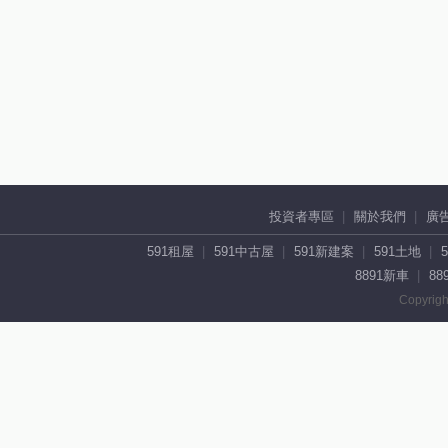
投資者專區
關於我們
廣
591租屋
591中古屋
591新建案
591土地
8891新車
88
Copyrigh