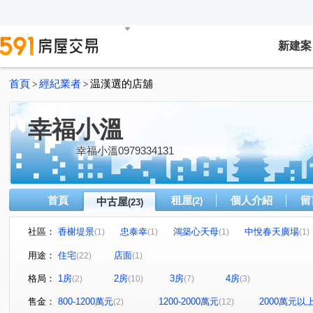
新建案
首頁
經紀業者
温漢選的店舖
>
>
幸福小溫
幸福小溫0979334131
首頁
租屋
個人介紹
留
中古屋
(2)
(23)
社區：
香榭堤景
忠泰幸
鴻築心天母
中悅春天廣場
(1)
(1)
(1)
(1)
君邑富疆
美力城邦新美館
璟都米蘭
百川水硯
(1)
(1)
(1)
(
用途：
住宅
店面
(22)
(1)
雙璽
益展城心
川弘INSIGHT
嘉璟一品硯
(1)
(1)
(1)
(1)
格局：
1房
2房
3房
4房
(2)
(10)
(7)
(3)
日昇大道
京澄園朗
大和富居
善美館
中
(1)
(1)
(2)
(1)
經國二路
大興路
經國路
有恆路
文中東
(1)
(1)
(1)
(1)
售金：
800-1200萬元
1200-2000萬元
2000萬元以
(2)
(12)