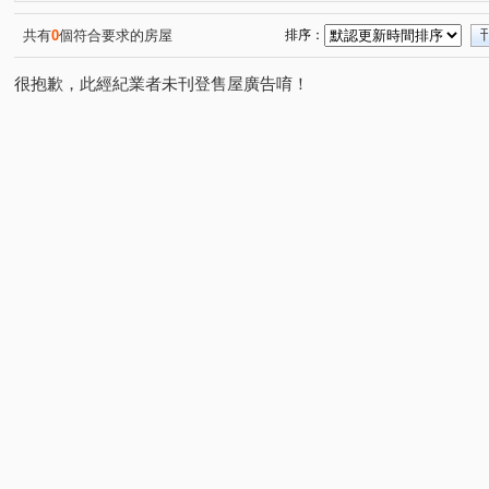
樹仁三街
吉安街
中央街
文中三路
中埔
(1)
(1)
(1)
(3)
興林路
溫州一路
幸福路
寶慶路
中華路
(1)
(1)
(1)
(1)
共有
0
個符合要求的房屋
排序：
中正路
(1)
很抱歉，此經紀業者未刊登售屋廣告唷！