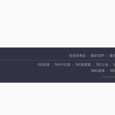
投資者專區
關於我們
廣
591租屋
591中古屋
591新建案
591土地
8891新車
88
Copyrigh