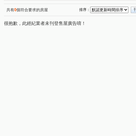
樹仁三街
吉安街
中央街
文中三路
中埔
(1)
(1)
(1)
(3)
興林路
溫州一路
幸福路
寶慶路
中華路
(1)
(1)
(1)
(1)
共有
0
個符合要求的房屋
排序：
中正路
(1)
很抱歉，此經紀業者未刊登售屋廣告唷！