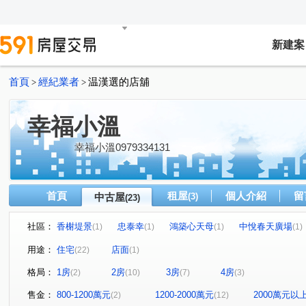
新建案
首頁
經紀業者
温漢選的店舖
>
>
幸福小溫
幸福小溫0979334131
首頁
租屋
個人介紹
留
中古屋
(3)
(23)
社區：
香榭堤景
忠泰幸
鴻築心天母
中悅春天廣場
(1)
(1)
(1)
(1)
君邑富疆
美力城邦新美館
璟都米蘭
百川水硯
(1)
(1)
(1)
(
用途：
住宅
店面
(22)
(1)
雙璽
益展城心
川弘INSIGHT
嘉璟一品硯
(1)
(1)
(1)
(1)
格局：
1房
2房
3房
4房
(2)
(10)
(7)
(3)
日昇大道
京澄園朗
大和富居
善美館
中
(1)
(1)
(2)
(1)
經國二路
大興路
經國路
有恆路
文中東
(1)
(1)
(1)
(1)
售金：
800-1200萬元
1200-2000萬元
2000萬元以
(2)
(12)