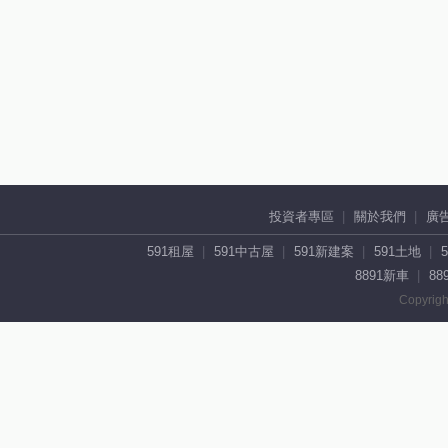
投資者專區
關於我們
廣
591租屋
591中古屋
591新建案
591土地
8891新車
88
Copyrigh