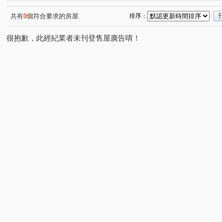
樹仁三街
吉安街
中央街
文中三路
中埔
(1)
(1)
(1)
(3)
興林路
溫州一路
幸福路
寶慶路
中華路
(1)
(1)
(1)
(1)
共有
0
個符合要求的房屋
排序：
中正路
(1)
很抱歉，此經紀業者未刊登售屋廣告唷！