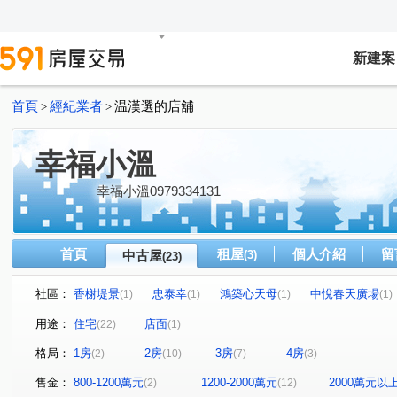
新建案
首頁
經紀業者
温漢選的店舖
>
>
幸福小溫
幸福小溫0979334131
首頁
租屋
個人介紹
留
中古屋
(3)
(23)
社區：
香榭堤景
忠泰幸
鴻築心天母
中悅春天廣場
(1)
(1)
(1)
(1)
君邑富疆
美力城邦新美館
璟都米蘭
百川水硯
(1)
(1)
(1)
(
用途：
住宅
店面
(22)
(1)
雙璽
益展城心
川弘INSIGHT
嘉璟一品硯
(1)
(1)
(1)
(1)
格局：
1房
2房
3房
4房
(2)
(10)
(7)
(3)
日昇大道
京澄園朗
大和富居
善美館
中
(1)
(1)
(2)
(1)
經國二路
大興路
經國路
有恆路
文中東
(1)
(1)
(1)
(1)
售金：
800-1200萬元
1200-2000萬元
2000萬元以
(2)
(12)